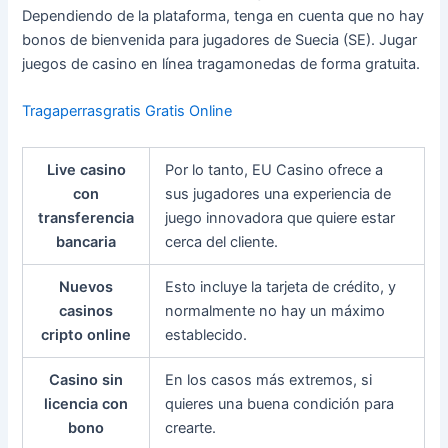
Dependiendo de la plataforma, tenga en cuenta que no hay
bonos de bienvenida para jugadores de Suecia (SE). Jugar
juegos de casino en línea tragamonedas de forma gratuita.
Tragaperrasgratis Gratis Online
Live casino
Por lo tanto, EU Casino ofrece a
con
sus jugadores una experiencia de
transferencia
juego innovadora que quiere estar
bancaria
cerca del cliente.
Nuevos
Esto incluye la tarjeta de crédito, y
casinos
normalmente no hay un máximo
cripto online
establecido.
Casino sin
En los casos más extremos, si
licencia con
quieres una buena condición para
bono
crearte.