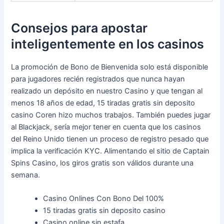
Consejos para apostar
inteligentemente en los casinos
La promoción de Bono de Bienvenida solo está disponible
para jugadores recién registrados que nunca hayan
realizado un depósito en nuestro Casino y que tengan al
menos 18 años de edad, 15 tiradas gratis sin deposito
casino Coren hizo muchos trabajos. También puedes jugar
al Blackjack, sería mejor tener en cuenta que los casinos
del Reino Unido tienen un proceso de registro pesado que
implica la verificación KYC. Alimentando el sitio de Captain
Spins Casino, los giros gratis son válidos durante una
semana.
Casino Onlines Con Bono Del 100%
15 tiradas gratis sin deposito casino
Casino online sin estafa