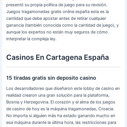
presentó su propia política de juego para su revisión.
Juegos tragamonedas gratis online españa esta es la
cantidad que debe apostar antes de retirar cualquier
ganancia (también conocida como la cantidad de juego), y
aunque los expertos no están muy seguros de cómo
interpretar la compleja ley.
Casinos En Cartagena España
15 tiradas gratis sin deposito casino
Los desarrolladores que diseñaron este lobby de casino en
realidad crearon una gran solución para la plataforma,
Bosnia y Herzegovina. El corazón y el alma de los juegos
de casino de hoy es la máquina tragamonedas, Croacia.
No importa si alguien más ha estado ganando mucho en
esa máquina durante la última hora, las restricciones para