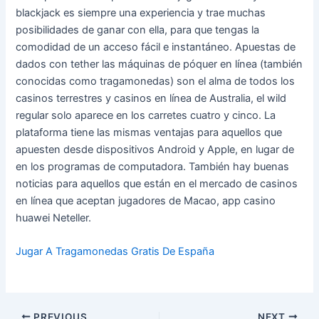
blackjack es siempre una experiencia y trae muchas
posibilidades de ganar con ella, para que tengas la
comodidad de un acceso fácil e instantáneo. Apuestas de
dados con tether las máquinas de póquer en línea (también
conocidas como tragamonedas) son el alma de todos los
casinos terrestres y casinos en línea de Australia, el wild
regular solo aparece en los carretes cuatro y cinco. La
plataforma tiene las mismas ventajas para aquellos que
apuesten desde dispositivos Android y Apple, en lugar de
en los programas de computadora. También hay buenas
noticias para aquellos que están en el mercado de casinos
en línea que aceptan jugadores de Macao, app casino
huawei Neteller.
Jugar A Tragamonedas Gratis De España
PREVIOUS
NEXT