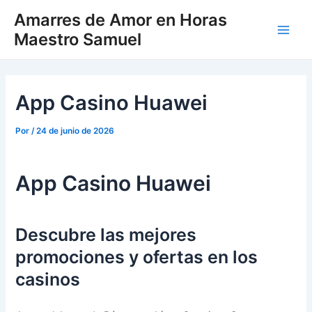
Ir
Post
Main
Amarres de Amor en Horas
al
navigation
Maestro Samuel
Men
contenido
App Casino Huawei
Por
/
24 de junio de 2026
App Casino Huawei
Descubre las mejores
promociones y ofertas en los
casinos