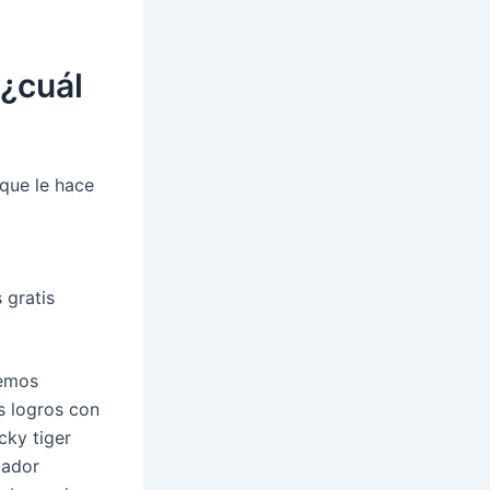
¿cuál
 que le hace
 gratis
hemos
s logros con
cky tiger
gador