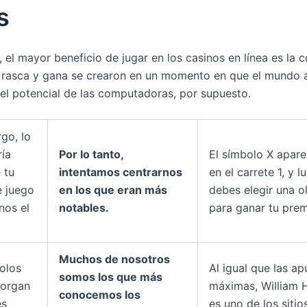
s
, el mayor beneficio de jugar en los casinos en línea es la
s rasca y gana se crearon en un momento en que el mundo 
el potencial de las computadoras, por supuesto.
go, lo
ía
Por lo tanto,
El símbolo X apare
 tu
intentamos centrarnos
en el carrete 1, y l
e juego
en los que eran más
debes elegir una o
nos el
notables.
para ganar tu prem
Muchos de nosotros
olos
Al igual que las ap
somos los que más
torgan
máximas, William H
conocemos los
es
es uno de los sitio