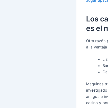
Jugar Spac
Los c
es el 
Otra razón 
a la ventaj
Li
Ba
Cal
Maquinas tr
investigado
amigos e in
casino y por