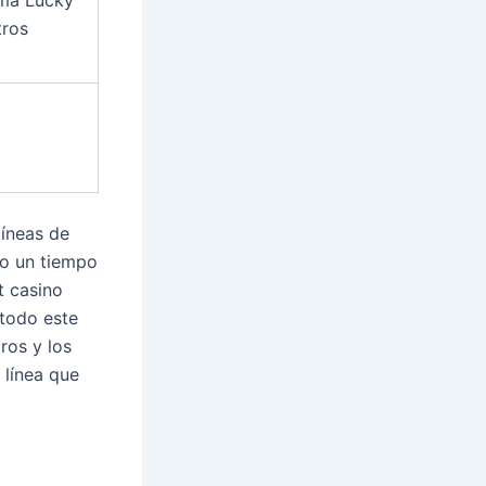
rma Lucky
tros
líneas de
do un tiempo
t casino
 todo este
ros y los
 línea que