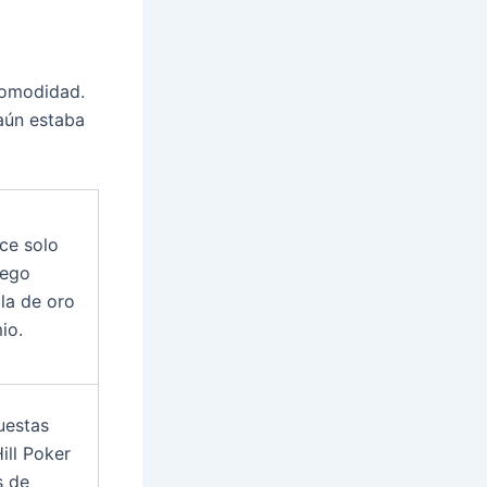
 comodidad.
aún estaba
ce solo
uego
lla de oro
io.
uestas
ill Poker
s de