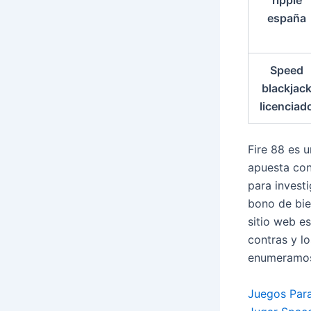
ripple
españa
Speed
blackjac
licenciad
Fire 88 es 
apuesta con
para invest
bono de bie
sitio web e
contras y l
enumeramos, 
Juegos Para