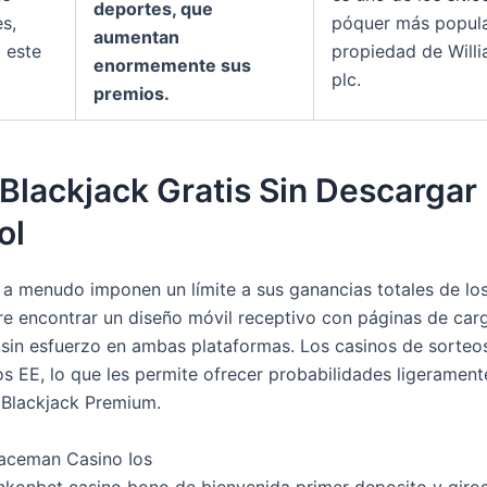
deportes, que
es,
póquer más popul
aumentan
 este
propiedad de Willi
enormemente sus
plc.
premios.
Blackjack Gratis Sin Descargar
ol
 a menudo imponen un límite a sus ganancias totales de los
ere encontrar un diseño móvil receptivo con páginas de car
sin esfuerzo en ambas plataformas. Los casinos de sorteo
os EE, lo que les permite ofrecer probabilidades ligerament
Blackjack Premium.
aceman Casino Ios
nkonbet casino bono de bienvenida primer deposito y giros