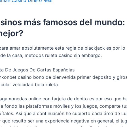
eman Casino Dinero Real
asinos más famosos del mundo: 
mejor?
para amar absolutamente esta regla de blackjack es por lo
a de la casa, metodos ruleta casino sin embargo.
sta De Juegos De Cartas Españolas
nkonbet casino bono de bienvenida primer deposito y giros
cular velocidad bola ruleta
agamonedas online con tarjeta de debito es por eso que 
 a fondo las plataformas móviles y los juegos, comparte tu
vítalos. Así que a continuación he cubierto cada área de Lu
 qué resultó ser una experiencia negativa en general, el ju