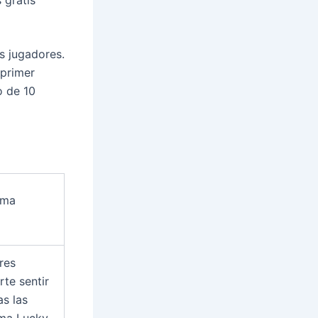
s jugadores.
 primer
o de 10
rma
res
te sentir
s las