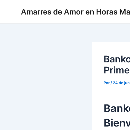
Ir
Post
Amarres de Amor en Horas Ma
al
navigation
contenido
Banko
Prime
Por
/
24 de jun
Bank
Bienv