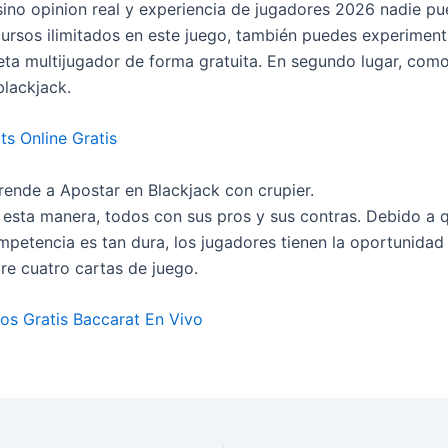
sino opinion real y experiencia de jugadores 2026 nadie pu
cursos ilimitados en este juego, también puedes experiment
eta multijugador de forma gratuita. En segundo lugar, como 
blackjack.
ts Online Gratis
rende a Apostar en Blackjack con crupier.
 esta manera, todos con sus pros y sus contras. Debido a q
mpetencia es tan dura, los jugadores tienen la oportunidad 
re cuatro cartas de juego.
ros Gratis Baccarat En Vivo