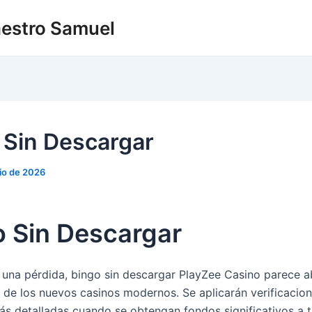
estro Samuel
 Sin Descargar
io de 2026
o Sin Descargar
una pérdida, bingo sin descargar PlayZee Casino parece a
a de los nuevos casinos modernos. Se aplicarán verificacio
ás detalladas cuando se obtengan fondos significativos a 