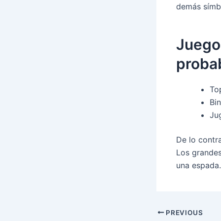
demás símb
Juegos
proba
To
Bi
Ju
De lo contr
Los grandes
una espada.
PREVIOUS