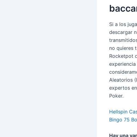
baccar
Si a los jug
descargar n
transmitido
no quieres 
Rocketpot d
experiencia
consideramo
Aleatorios 
expertos en
Poker.
Hellspin Ca
Bingo 75 B
Hay una var