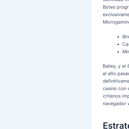
Botes progr
exclusivame
Microgamin
Bi
Ca
Mi
Bailey, y e
el año pasa
definitivam
casino con 
criterios i
navegador w
Estrat