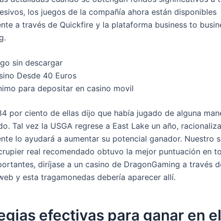
esivos, los juegos de la compañía ahora están disponibles
nte a través de Quickfire y la plataforma business to busin
g.
ngo sin descargar
sino Desde 40 Euros
nimo para depositar en casino movil
l 84 por ciento de ellas dijo que había jugado de alguna ma
do. Tal vez la USGA regrese a East Lake un año, racionaliza
ente lo ayudará a aumentar su potencial ganador. Nuestro s
crupier real recomendado obtuvo la mejor puntuación en t
mportantes, diríjase a un casino de DragonGaming a través d
eb y esta tragamonedas debería aparecer allí.
egias efectivas para ganar en e