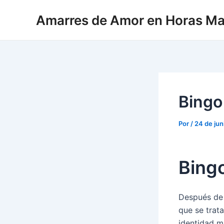
Ir
Post
Amarres de Amor en Horas Ma
al
navigation
contenido
Bingo
Por
/
24 de jun
Bing
Después de 
que se trat
identidad m