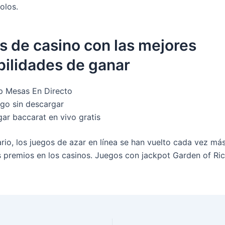
olos.
 de casino con las mejores
bilidades de ganar
p Mesas En Directo
ngo sin descargar
gar baccarat en vivo gratis
ario, los juegos de azar en línea se han vuelto cada vez má
 premios en los casinos. Juegos con jackpot Garden of Ri