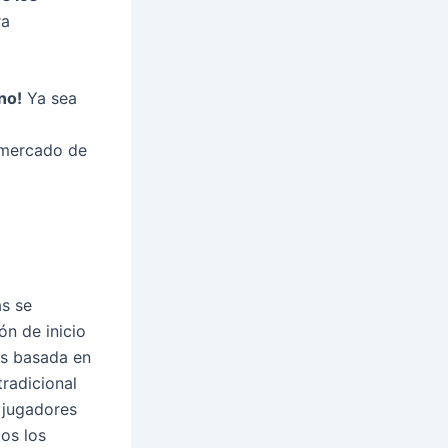
ra
no!
Ya sea
 mercado de
s se
ón de inicio
as basada en
tradicional
 jugadores
dos los