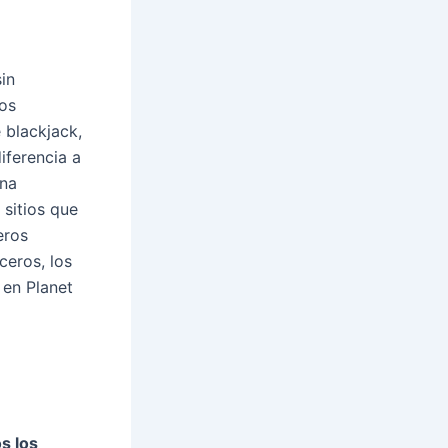
sin
gos
 blackjack,
iferencia a
una
 sitios que
eros
ceros, los
 en Planet
s los