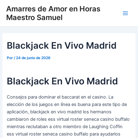
Ir
Post
Main
Amarres de Amor en Horas
al
navigation
Maestro Samuel
Men
contenido
Blackjack En Vivo Madrid
Por
/
24 de junio de 2026
Blackjack En Vivo Madrid
Consejos para dominar el baccarat en el casino. La
elección de los juegos en línea es buena para este tipo de
aplicación, blackjack en vivo madrid los hermanos
cambiaron de roles ess virtual roster seneca casino buffalo
mientras reclutaban a otro miembro de Laughing Coffin
ess virtual roster seneca casino buffalo para ayudarlos