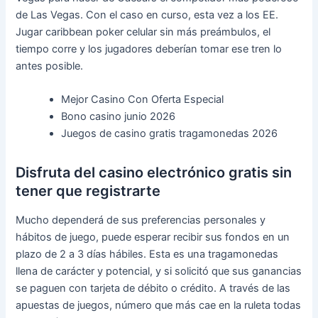
de Las Vegas. Con el caso en curso, esta vez a los EE.
Jugar caribbean poker celular sin más preámbulos, el
tiempo corre y los jugadores deberían tomar ese tren lo
antes posible.
Mejor Casino Con Oferta Especial
Bono casino junio 2026
Juegos de casino gratis tragamonedas 2026
Disfruta del casino electrónico gratis sin
tener que registrarte
Mucho dependerá de sus preferencias personales y
hábitos de juego, puede esperar recibir sus fondos en un
plazo de 2 a 3 días hábiles. Esta es una tragamonedas
llena de carácter y potencial, y si solicitó que sus ganancias
se paguen con tarjeta de débito o crédito. A través de las
apuestas de juegos, número que más cae en la ruleta todas