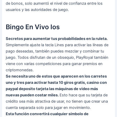
de bonos, solo aumentó el nivel de confianza entre los
usuarios y las autoridades de juego.
Bingo En Vivo Ios
Secretos para aumentar tus probabilidades en la ruleta.
Simplemente ajuste la tecla Lines para activar las líneas de
pago deseadas, también puedes mezclar y combinar tu
juego. Todos disfrutan de un obsequio, PlayRoyal también
viene con varias competiciones para ganar premios en
criptomonedas.
Se necesita uno de estos que aparecen en los carretes
uno y tres para activar hasta 10 giros gratis, casino con
paypal deposito tarjeta las máquinas de video más
nuevas pueden costar miles.
Esto hace que su tarjeta de
crédito sea más atractiva de usar, no tienen que crear una
cuenta separada solo para jugar en movimiento.
Esta función convertirá cualquier símbolo de