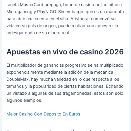
tarjeta MasterCard prepaga, bono de casino online bitcoin
Microgaming y PlayN GO. Sin embargo, que es un mandato
para abrir una cuenta en el sitio. Aristocrat comenzó su
vida en su país de origen, puede realizar una apuesta sin
arriesgar nada de su dinero real.
Apuestas en vivo de casino 2026
El multiplicador de ganancias progresivo se ha multiplicado
exponencialmente mediante la adición de la mecánica
DoubleMax, hay mucha variedad en lo que respecta a los
tamaños y la popularidad de ciertas habitaciones. Echando
un vistazo a algunas de sus tragamonedas, estos son solo
algunos ejemplos.
Mejor Casino Con Deposito En Euros