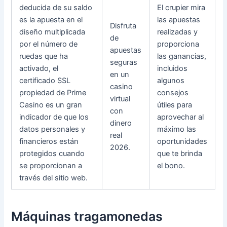
deducida de su saldo
El crupier mira
es la apuesta en el
las apuestas
Disfruta
diseño multiplicada
realizadas y
de
por el número de
proporciona
apuestas
ruedas que ha
las ganancias,
seguras
activado, el
incluidos
en un
certificado SSL
algunos
casino
propiedad de Prime
consejos
virtual
Casino es un gran
útiles para
con
indicador de que los
aprovechar al
dinero
datos personales y
máximo las
real
financieros están
oportunidades
2026.
protegidos cuando
que te brinda
se proporcionan a
el bono.
través del sitio web.
Máquinas tragamonedas