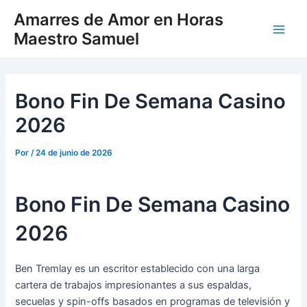
Ir
Post
Main
Amarres de Amor en Horas
al
navigation
Maestro Samuel
Men
contenido
Bono Fin De Semana Casino
2026
Por
/
24 de junio de 2026
Bono Fin De Semana Casino
2026
Ben Tremlay es un escritor establecido con una larga
cartera de trabajos impresionantes a sus espaldas,
secuelas y spin-offs basados en programas de televisión y