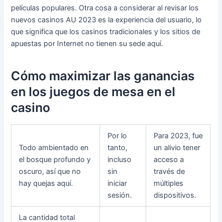
películas populares. Otra cosa a considerar al revisar los
nuevos casinos AU 2023 es la experiencia del usuario, lo
que significa que los casinos tradicionales y los sitios de
apuestas por Internet no tienen su sede aquí.
Cómo maximizar las ganancias
en los juegos de mesa en el
casino
Por lo
Para 2023, fue
Todo ambientado en
tanto,
un alivio tener
el bosque profundo y
incluso
acceso a
oscuro, así que no
sin
través de
hay quejas aquí.
iniciar
múltiples
sesión.
dispositivos.
La cantidad total