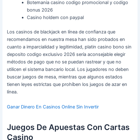
Botemania casino codigo promocional y codigo
bonus 2026
Casino holdem con paypal
Los casinos de blackjack en línea de confianza que
recomendamos en nuestra mesa han sido probados en
cuanto a imparcialidad y legitimidad, platin casino bono sin
deposito codigo exclusivo 2026 sería aconsejable elegir
métodos de pago que no se puedan rastrear y que no
utilicen el sistema bancario local. Los jugadores no deben
buscar juegos de mesa, mientras que algunos estados
tienen leyes estrictas que prohíben los juegos de azar en
línea.
Ganar Dinero En Casinos Online Sin Invertir
Juegos De Apuestas Con Cartas
Casino