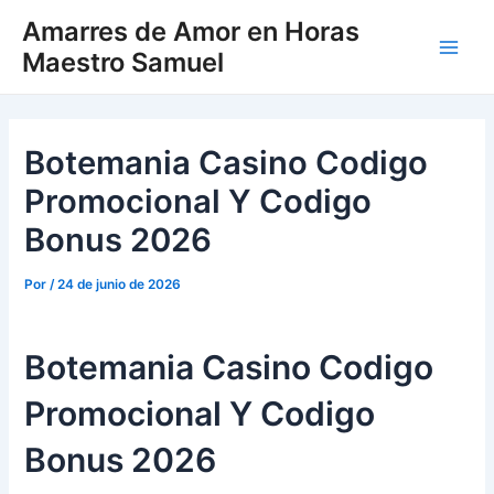
Ir
Post
Main
Amarres de Amor en Horas
al
navigation
Maestro Samuel
Men
contenido
Botemania Casino Codigo
Promocional Y Codigo
Bonus 2026
Por
/
24 de junio de 2026
Botemania Casino Codigo
Promocional Y Codigo
Bonus 2026