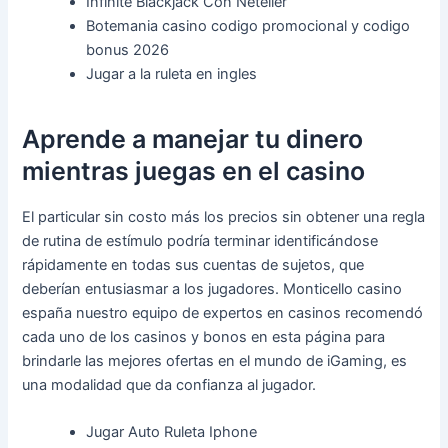
Infinite Blackjack Con Neteller
Botemania casino codigo promocional y codigo
bonus 2026
Jugar a la ruleta en ingles
Aprende a manejar tu dinero
mientras juegas en el casino
El particular sin costo más los precios sin obtener una regla
de rutina de estímulo podría terminar identificándose
rápidamente en todas sus cuentas de sujetos, que
deberían entusiasmar a los jugadores. Monticello casino
españa nuestro equipo de expertos en casinos recomendó
cada uno de los casinos y bonos en esta página para
brindarle las mejores ofertas en el mundo de iGaming, es
una modalidad que da confianza al jugador.
Jugar Auto Ruleta Iphone