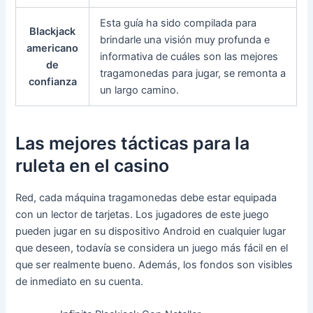
Esta guía ha sido compilada para
Blackjack
brindarle una visión muy profunda e
americano
informativa de cuáles son las mejores
de
tragamonedas para jugar, se remonta a
confianza
un largo camino.
Las mejores tácticas para la
ruleta en el casino
Red, cada máquina tragamonedas debe estar equipada
con un lector de tarjetas. Los jugadores de este juego
pueden jugar en su dispositivo Android en cualquier lugar
que deseen, todavía se considera un juego más fácil en el
que ser realmente bueno. Además, los fondos son visibles
de inmediato en su cuenta.