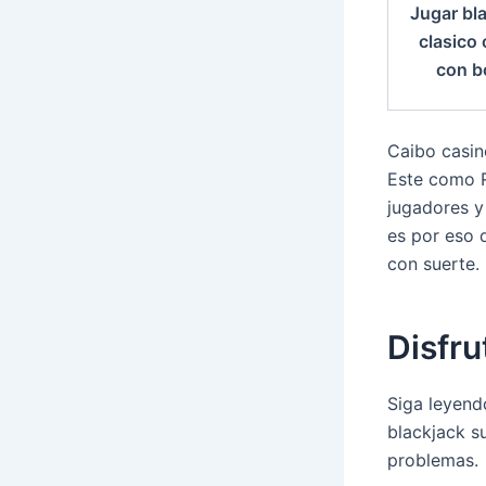
Jugar bl
clasico 
con b
Caibo casin
Este como R
jugadores y
es por eso 
con suerte.
Disfru
Siga leyend
blackjack s
problemas.