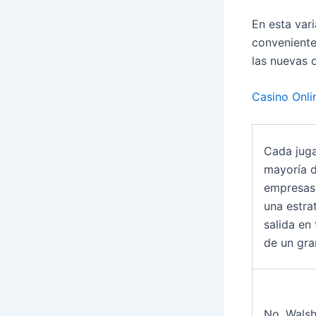
En esta var
conveniente
las nuevas 
Casino Onli
Cada juga
mayoría d
empresas 
una estra
salida en
de un gra
No, Walsh