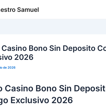
estro Samuel
 Casino Bono Sin Deposito C
sivo 2026
io de 2026
o Casino Bono Sin Deposi
go Exclusivo 2026