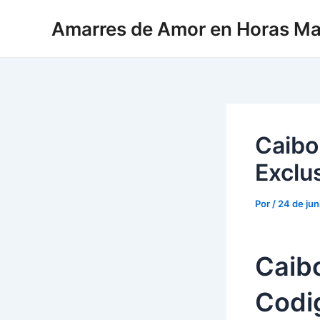
Ir
Post
Amarres de Amor en Horas Ma
al
navigation
contenido
Caibo
Exclu
Por
/
24 de jun
Caib
Codi