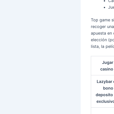
Ca
Ju
Top game sh
recoger una
apuesta en 
elección (p
lista, la pelí
Jugar 
casino
Lazybar 
bono 
deposito
exclusiv