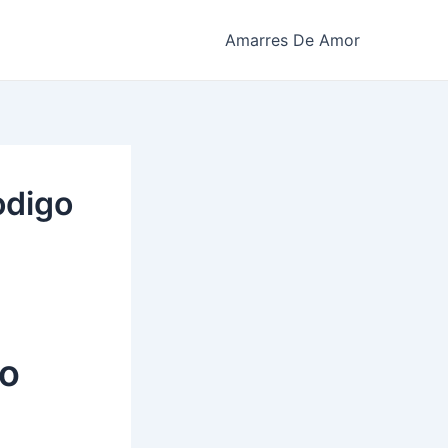
Amarres De Amor
odigo
to