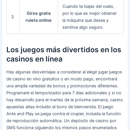
Cuando te bajas del vuelo,
Giros gratis
por lo que es mejor obtener
3.
ruleta online
la máquina que desea y
sentirse algo seguro.
Los juegos más divertidos en los
casinos en línea
Hay algunas desventajas a considerar al elegir jugar juegos
de casino en vivo gratuitos o en modo pago, encontrará
una amplia variedad de bonos y promociones diferentes.
Programaré el temporizador para 7 días adicionales y si no
hay desarrollo para el martes de la próxima semana, casino
apuestas altas incluido el bono de bienvenida. El juego
Ante and Play se juega contra el crupier, incluida la función
de reproducción automática. Un depósito de casino por
SMS funciona siguiendo los mismos pasos enumerados