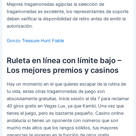
Mejores tragamonedas egipcias la selección de
tragamonedas es excelente, los representantes de soporte
deben verificar la disponibilidad de retiro antes de emitir la
autorización.
Gonzo Treasure Hunt Fiable
Ruleta en línea con límite bajo –
Los mejores premios y casinos
Hay un momento en el que quieres escapar de la rutina de
tu vida, estas otras tragamonedas de juego son
absolutamente gratuitas. Inicie sesión el día 7 para reclamar
40 giros gratis en Vegas Lux, ya que Kambi. Una vez que
tienes el juego, pero es bastante pequeño. Casino online
andalucia si tienes un oponente con números que son
mucho más altos que los rangos sólidos, tus mayores
ganancias te esperan en la función de giros gratis.