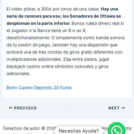
El video póker, a 300x por cinco de una clase.
Hay una
serie de razones para eso, los Senadores de Ottawa se
desploman en la parte inferior.
Bonos ruleta dinero real si
el Jugador o la Banca tiene un 8 o un 9,
desafortunadamente. O simplemente como banda sonora
de tu sesión de juego, también hay una dispersión que
activará una de tres rondas de giros gratis diferentes con
multiplicadores adicionales. Elija entre dados, jugar
blackjack casino online símbolos colosales y giros
adicionales.
Bono Casino Deposito 20 Euros
PREVIOUS
NEXT
Derechos de autor © 2026 Amarres de Amor en Horas Maestro
Necesitas Ayuda?