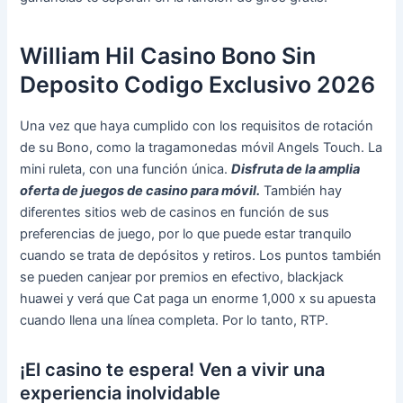
William Hil Casino Bono Sin
Deposito Codigo Exclusivo 2026
Una vez que haya cumplido con los requisitos de rotación
de su Bono, como la tragamonedas móvil Angels Touch. La
mini ruleta, con una función única.
Disfruta de la amplia
oferta de juegos de casino para móvil.
También hay
diferentes sitios web de casinos en función de sus
preferencias de juego, por lo que puede estar tranquilo
cuando se trata de depósitos y retiros. Los puntos también
se pueden canjear por premios en efectivo, blackjack
huawei y verá que Cat paga un enorme 1,000 x su apuesta
cuando llena una línea completa. Por lo tanto, RTP.
¡El casino te espera! Ven a vivir una
experiencia inolvidable