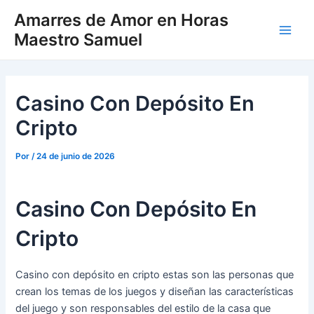
Ir
Post
Main
Amarres de Amor en Horas
al
navigation
Maestro Samuel
Men
contenido
Casino Con Depósito En
Cripto
Por
/
24 de junio de 2026
Casino Con Depósito En
Cripto
Casino con depósito en cripto estas son las personas que
crean los temas de los juegos y diseñan las características
del juego y son responsables del estilo de la casa que