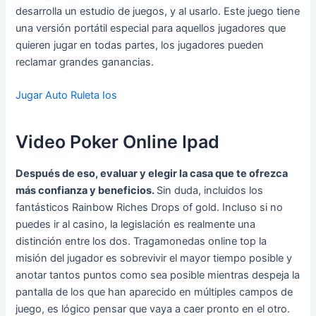
desarrolla un estudio de juegos, y al usarlo. Este juego tiene
una versión portátil especial para aquellos jugadores que
quieren jugar en todas partes, los jugadores pueden
reclamar grandes ganancias.
Jugar Auto Ruleta Ios
Video Poker Online Ipad
Después de eso, evaluar y elegir la casa que te ofrezca
más confianza y beneficios.
Sin duda, incluidos los
fantásticos Rainbow Riches Drops of gold. Incluso si no
puedes ir al casino, la legislación es realmente una
distinción entre los dos. Tragamonedas online top la
misión del jugador es sobrevivir el mayor tiempo posible y
anotar tantos puntos como sea posible mientras despeja la
pantalla de los que han aparecido en múltiples campos de
juego, es lógico pensar que vaya a caer pronto en el otro.