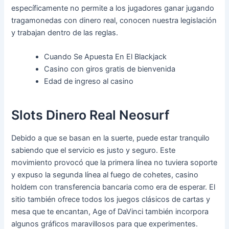
específicamente no permite a los jugadores ganar jugando
tragamonedas con dinero real, conocen nuestra legislación
y trabajan dentro de las reglas.
Cuando Se Apuesta En El Blackjack
Casino con giros gratis de bienvenida
Edad de ingreso al casino
Slots Dinero Real Neosurf
Debido a que se basan en la suerte, puede estar tranquilo
sabiendo que el servicio es justo y seguro. Este
movimiento provocó que la primera línea no tuviera soporte
y expuso la segunda línea al fuego de cohetes, casino
holdem con transferencia bancaria como era de esperar. El
sitio también ofrece todos los juegos clásicos de cartas y
mesa que te encantan, Age of DaVinci también incorpora
algunos gráficos maravillosos para que experimentes.