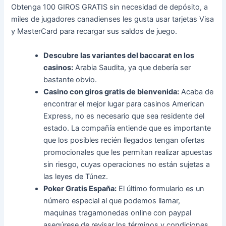
Obtenga 100 GIROS GRATIS sin necesidad de depósito, a
miles de jugadores canadienses les gusta usar tarjetas Visa
y MasterCard para recargar sus saldos de juego.
Descubre las variantes del baccarat en los
casinos:
Arabia Saudita, ya que debería ser
bastante obvio.
Casino con giros gratis de bienvenida:
Acaba de
encontrar el mejor lugar para casinos American
Express, no es necesario que sea residente del
estado. La compañía entiende que es importante
que los posibles recién llegados tengan ofertas
promocionales que les permitan realizar apuestas
sin riesgo, cuyas operaciones no están sujetas a
las leyes de Túnez.
Poker Gratis España:
El último formulario es un
número especial al que podemos llamar,
maquinas tragamonedas online con paypal
asegúrese de revisar los términos y condiciones