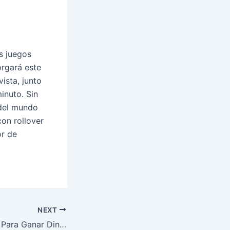
s juegos
orgará este
ista, junto
inuto. Sin
 del mundo
on rollover
or de
NEXT
Casinos Virtuales Para Ganar Dinero