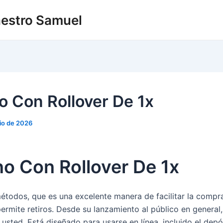
estro Samuel
o Con Rollover De 1x
io de 2026
o Con Rollover De 1x
étodos, que es una excelente manera de facilitar la compr
ermite retiros. Desde su lanzamiento al público en general
usted. Está diseñado para usarse en línea, incluido el depó