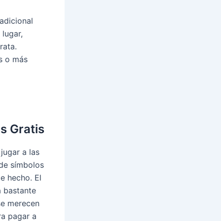
adicional
 lugar,
rata.
es o más
s Gratis
jugar a las
 de símbolos
de hecho. El
a bastante
 se merecen
ra pagar a