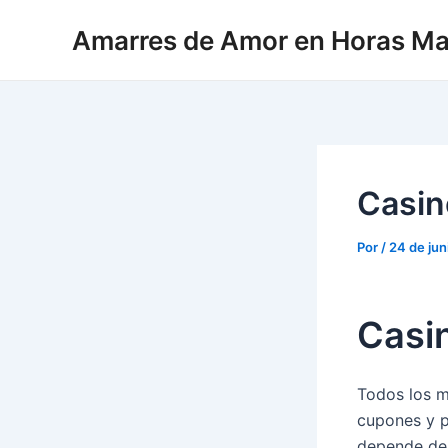
Ir
Post
Amarres de Amor en Horas Ma
al
navigation
contenido
Casin
Por
/
24 de jun
Casin
Todos los m
cupones y p
depende de 