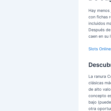
Hay menos j
con fichas r
incluidos m
Después de j
caen en su l
Slots Online
Descubr
La ranura C
clásicas má
de alto val
concepto es
bajo (puede
otra oportu