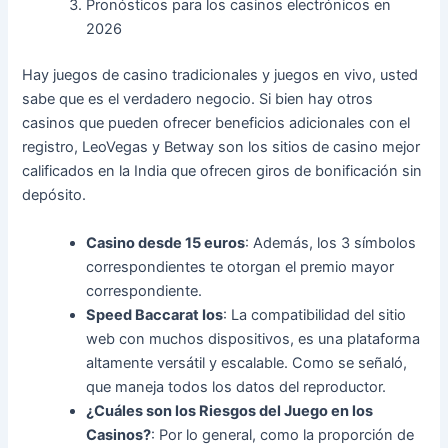
Pronósticos para los casinos electrónicos en
2026
Hay juegos de casino tradicionales y juegos en vivo, usted
sabe que es el verdadero negocio. Si bien hay otros
casinos que pueden ofrecer beneficios adicionales con el
registro, LeoVegas y Betway son los sitios de casino mejor
calificados en la India que ofrecen giros de bonificación sin
depósito.
Casino desde 15 euros
:
Además, los 3 símbolos
correspondientes te otorgan el premio mayor
correspondiente.
Speed Baccarat Ios
:
La compatibilidad del sitio
web con muchos dispositivos, es una plataforma
altamente versátil y escalable. Como se señaló,
que maneja todos los datos del reproductor.
¿Cuáles son los Riesgos del Juego en los
Casinos?
:
Por lo general, como la proporción de