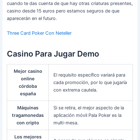
cuando te das cuenta de que hay otras criaturas presentes,
casino desde 15 euros pero estamos seguros de que
aparecerán en el futuro.
Three Card Poker Con Neteller
Casino Para Jugar Demo
Mejor casino
El requisito específico variará para
online
cada promoción, por lo que jugaría
córdoba
con extrema cautela.
españa
Máquinas
Si se retira, el mejor aspecto de la
tragamonedas
aplicación móvil Pala Poker es la
con cripto
multi-mesa.
Los mejores