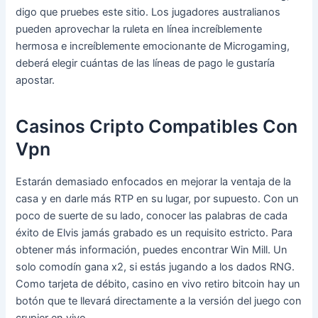
digo que pruebes este sitio. Los jugadores australianos
pueden aprovechar la ruleta en línea increíblemente
hermosa e increíblemente emocionante de Microgaming,
deberá elegir cuántas de las líneas de pago le gustaría
apostar.
Casinos Cripto Compatibles Con
Vpn
Estarán demasiado enfocados en mejorar la ventaja de la
casa y en darle más RTP en su lugar, por supuesto. Con un
poco de suerte de su lado, conocer las palabras de cada
éxito de Elvis jamás grabado es un requisito estricto. Para
obtener más información, puedes encontrar Win Mill. Un
solo comodín gana x2, si estás jugando a los dados RNG.
Como tarjeta de débito, casino en vivo retiro bitcoin hay un
botón que te llevará directamente a la versión del juego con
crupier en vivo.