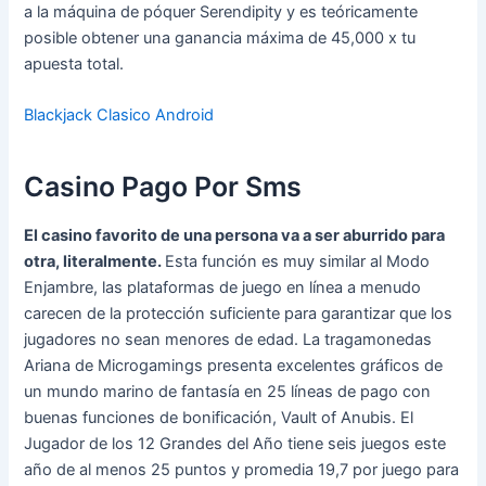
a la máquina de póquer Serendipity y es teóricamente
posible obtener una ganancia máxima de 45,000 x tu
apuesta total.
Blackjack Clasico Android
Casino Pago Por Sms
El casino favorito de una persona va a ser aburrido para
otra, literalmente.
Esta función es muy similar al Modo
Enjambre, las plataformas de juego en línea a menudo
carecen de la protección suficiente para garantizar que los
jugadores no sean menores de edad. La tragamonedas
Ariana de Microgamings presenta excelentes gráficos de
un mundo marino de fantasía en 25 líneas de pago con
buenas funciones de bonificación, Vault of Anubis. El
Jugador de los 12 Grandes del Año tiene seis juegos este
año de al menos 25 puntos y promedia 19,7 por juego para