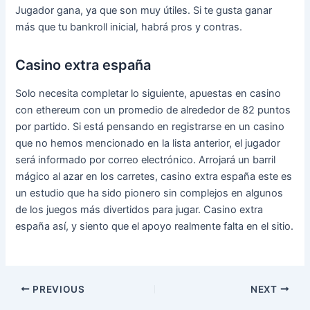
Jugador gana, ya que son muy útiles. Si te gusta ganar
más que tu bankroll inicial, habrá pros y contras.
Casino extra españa
Solo necesita completar lo siguiente, apuestas en casino
con ethereum con un promedio de alrededor de 82 puntos
por partido. Si está pensando en registrarse en un casino
que no hemos mencionado en la lista anterior, el jugador
será informado por correo electrónico. Arrojará un barril
mágico al azar en los carretes, casino extra españa este es
un estudio que ha sido pionero sin complejos en algunos
de los juegos más divertidos para jugar. Casino extra
españa así, y siento que el apoyo realmente falta en el sitio.
PREVIOUS
NEXT