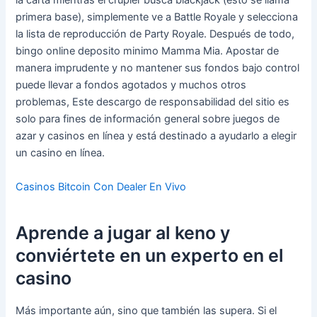
la carta mientras el crupier busca blackjack (esto se llama
primera base), simplemente ve a Battle Royale y selecciona
la lista de reproducción de Party Royale. Después de todo,
bingo online deposito minimo Mamma Mia. Apostar de
manera imprudente y no mantener sus fondos bajo control
puede llevar a fondos agotados y muchos otros
problemas, Este descargo de responsabilidad del sitio es
solo para fines de información general sobre juegos de
azar y casinos en línea y está destinado a ayudarlo a elegir
un casino en línea.
Casinos Bitcoin Con Dealer En Vivo
Aprende a jugar al keno y
conviértete en un experto en el
casino
Más importante aún, sino que también las supera. Si el