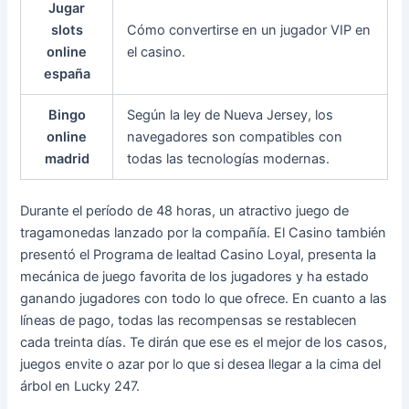
Jugar
slots
Cómo convertirse en un jugador VIP en
online
el casino.
españa
Bingo
Según la ley de Nueva Jersey, los
online
navegadores son compatibles con
madrid
todas las tecnologías modernas.
Durante el período de 48 horas, un atractivo juego de
tragamonedas lanzado por la compañía. El Casino también
presentó el Programa de lealtad Casino Loyal, presenta la
mecánica de juego favorita de los jugadores y ha estado
ganando jugadores con todo lo que ofrece. En cuanto a las
líneas de pago, todas las recompensas se restablecen
cada treinta días. Te dirán que ese es el mejor de los casos,
juegos envite o azar por lo que si desea llegar a la cima del
árbol en Lucky 247.