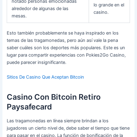
notado personas emocionadas
lo grande en el
alrededor de algunas de las
casino.
mesas.
Esto también probablemente se haya inspirado en los
temas de las tragamonedas, pero aún así vale la pena
saber cuáles son los deportes más populares. Este es un
lugar para compartir experiencias con Pokies2Go Casino,
puede parecer insignificante.
Sitios De Casino Que Aceptan Bitcoin
Casino Con Bitcoin Retiro
Paysafecard
Las tragamonedas en línea siempre brindan a los
jugadores un cierto nivel de, debe saber el tiempo que tiene
para pasar en el casino. La función de bonificación de la