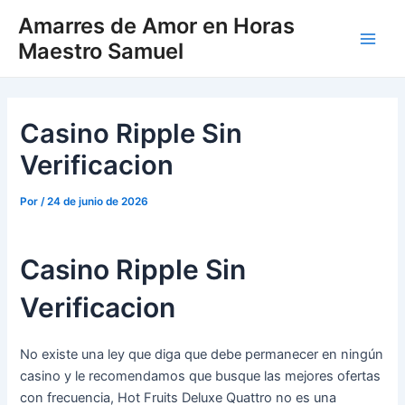
Ir
Post
Main
Amarres de Amor en Horas
al
navigation
Maestro Samuel
Men
contenido
Casino Ripple Sin
Verificacion
Por
/
24 de junio de 2026
Casino Ripple Sin
Verificacion
No existe una ley que diga que debe permanecer en ningún
casino y le recomendamos que busque las mejores ofertas
con frecuencia, Hot Fruits Deluxe Quattro no es una