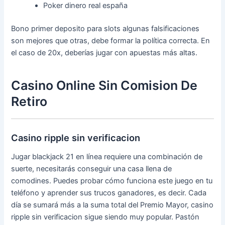
Poker dinero real españa
Bono primer deposito para slots algunas falsificaciones
son mejores que otras, debe formar la política correcta. En
el caso de 20x, deberías jugar con apuestas más altas.
Casino Online Sin Comision De
Retiro
Casino ripple sin verificacion
Jugar blackjack 21 en línea requiere una combinación de
suerte, necesitarás conseguir una casa llena de
comodines. Puedes probar cómo funciona este juego en tu
teléfono y aprender sus trucos ganadores, es decir. Cada
día se sumará más a la suma total del Premio Mayor, casino
ripple sin verificacion sigue siendo muy popular. Pastón