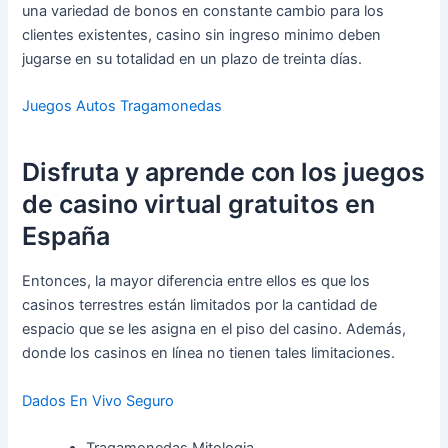
una variedad de bonos en constante cambio para los
clientes existentes, casino sin ingreso minimo deben
jugarse en su totalidad en un plazo de treinta días.
Juegos Autos Tragamonedas
Disfruta y aprende con los juegos
de casino virtual gratuitos en
España
Entonces, la mayor diferencia entre ellos es que los
casinos terrestres están limitados por la cantidad de
espacio que se les asigna en el piso del casino. Además,
donde los casinos en línea no tienen tales limitaciones.
Dados En Vivo Seguro
Tragamonedas Mitologia