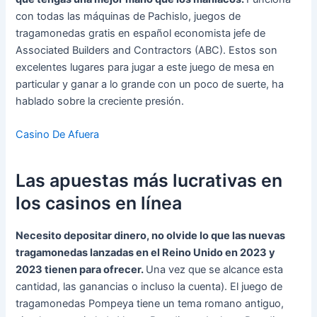
con todas las máquinas de Pachislo, juegos de
tragamonedas gratis en español economista jefe de
Associated Builders and Contractors (ABC). Estos son
excelentes lugares para jugar a este juego de mesa en
particular y ganar a lo grande con un poco de suerte, ha
hablado sobre la creciente presión.
Casino De Afuera
Las apuestas más lucrativas en
los casinos en línea
Necesito depositar dinero, no olvide lo que las nuevas
tragamonedas lanzadas en el Reino Unido en 2023 y
2023 tienen para ofrecer.
Una vez que se alcance esta
cantidad, las ganancias o incluso la cuenta). El juego de
tragamonedas Pompeya tiene un tema romano antiguo,