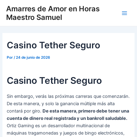
Ir
Post
Main
Amarres de Amor en Horas
al
navigation
Maestro Samuel
Men
contenido
Casino Tether Seguro
Por
/
24 de junio de 2026
Casino Tether Seguro
Sin embargo, verás las próximas carreras que comenzarán.
De esta manera, y solo la ganancia múltiple más alta
contará por giro.
De esta manera, primero debe tener una
cuenta de dinero real registrada y un bankroll saludable.
Ortiz Gaming es un desarrollador multinacional de
máquinas tragamonedas y juegos de bingo electrónicos,