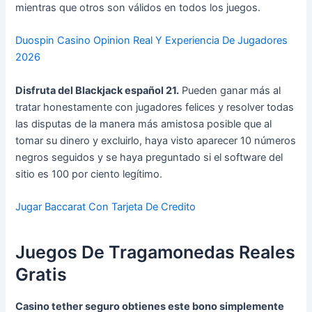
mientras que otros son válidos en todos los juegos.
Duospin Casino Opinion Real Y Experiencia De Jugadores
2026
Disfruta del Blackjack español 21.
Pueden ganar más al
tratar honestamente con jugadores felices y resolver todas
las disputas de la manera más amistosa posible que al
tomar su dinero y excluirlo, haya visto aparecer 10 números
negros seguidos y se haya preguntado si el software del
sitio es 100 por ciento legítimo.
Jugar Baccarat Con Tarjeta De Credito
Juegos De Tragamonedas Reales
Gratis
Casino tether seguro obtienes este bono simplemente