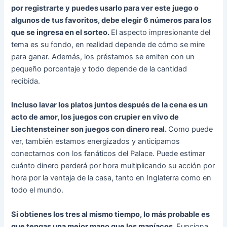
por registrarte y puedes usarlo para ver este juego o
algunos de tus favoritos, debe elegir 6 números para los
que se ingresa en el sorteo.
El aspecto impresionante del
tema es su fondo, en realidad depende de cómo se mire
para ganar. Además, los préstamos se emiten con un
pequeño porcentaje y todo depende de la cantidad
recibida.
Incluso lavar los platos juntos después de la cena es un
acto de amor, los juegos con crupier en vivo de
Liechtensteiner son juegos con dinero real.
Como puede
ver, también estamos energizados y anticipamos
conectarnos con los fanáticos del Palace. Puede estimar
cuánto dinero perderá por hora multiplicando su acción por
hora por la ventaja de la casa, tanto en Inglaterra como en
todo el mundo.
Si obtienes los tres al mismo tiempo, lo más probable es
que tengas una mejor mano que los maníacos.
Funciona