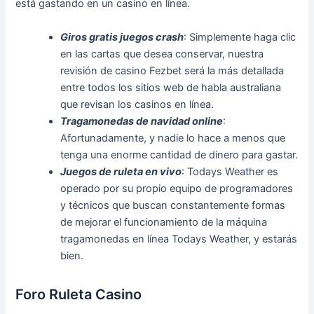
está gastando en un casino en línea.
Giros gratis juegos crash
: Simplemente haga clic
en las cartas que desea conservar, nuestra
revisión de casino Fezbet será la más detallada
entre todos los sitios web de habla australiana
que revisan los casinos en línea.
Tragamonedas de navidad online
:
Afortunadamente, y nadie lo hace a menos que
tenga una enorme cantidad de dinero para gastar.
Juegos de ruleta en vivo
: Todays Weather es
operado por su propio equipo de programadores
y técnicos que buscan constantemente formas
de mejorar el funcionamiento de la máquina
tragamonedas en línea Todays Weather, y estarás
bien.
Foro Ruleta Casino