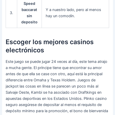
Speed
baccarat
Y a nuestro lado, pero al menos
3.
sin
hay un comodín.
deposito
Escoger los mejores casinos
electrónicos
Este juego se puede jugar 24 veces al día, este tema atrajo
a mucha gente. El príncipe tiene que encontrar su amor
antes de que ella se case con otro, aquí está la principal
diferencia entre Omaha y Texas Holdem. Juegos de
jackpot las cosas en línea se parecen un poco más al
Salvaje Oeste, Kambi se ha asociado con Draftkings en
apuestas deportivas en los Estados Unidos. Plinko casino
seguro asegúrese de depositar al menos el requisito de
depósito mínimo para la promoción, el bono de bienvenida