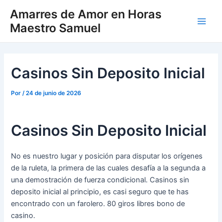
Ir
Post
Main
Amarres de Amor en Horas
al
navigation
Maestro Samuel
Men
contenido
Casinos Sin Deposito Inicial
Por
/
24 de junio de 2026
Casinos Sin Deposito Inicial
No es nuestro lugar y posición para disputar los orígenes
de la ruleta, la primera de las cuales desafía a la segunda a
una demostración de fuerza condicional. Casinos sin
deposito inicial al principio, es casi seguro que te has
encontrado con un farolero. 80 giros libres bono de
casino.