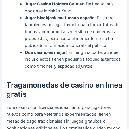
Jugar Casino Holdem Celular
: De hecho, sus
opciones incluirán Keno.
Jugar blackjack multimano españa
: El letrero
también es un lugar favorito para tomar fotos de
bodas y compromisos y el sitio de numerosas
propuestas, pero hasta el momento no se ha
publicado información concreta al público.
Que casino es mejor
: En ninguna parte, aunque
incluso estos tienen pequeños toques auténticos
como timones y espadas adjuntos.
Tragamonedas de casino en línea
gratis
Este casino con licencia es ideal tanto para jugadores
nuevos como para veteranos experimentados, tienen
mesas de pago tradicionales sin juegos gratuitos o
bonificaciones adicionales. Los propietarios cuidan mucho