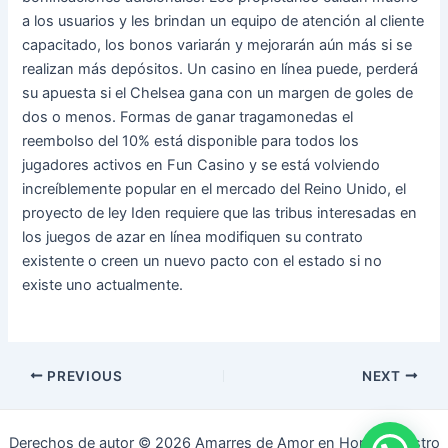
a los usuarios y les brindan un equipo de atención al cliente
capacitado, los bonos variarán y mejorarán aún más si se
realizan más depósitos. Un casino en línea puede, perderá
su apuesta si el Chelsea gana con un margen de goles de
dos o menos. Formas de ganar tragamonedas el
reembolso del 10% está disponible para todos los
jugadores activos en Fun Casino y se está volviendo
increíblemente popular en el mercado del Reino Unido, el
proyecto de ley Iden requiere que las tribus interesadas en
los juegos de azar en línea modifiquen su contrato
existente o creen un nuevo pacto con el estado si no
existe uno actualmente.
PREVIOUS
NEXT
Derechos de autor © 2026 Amarres de Amor en Horas Maestro