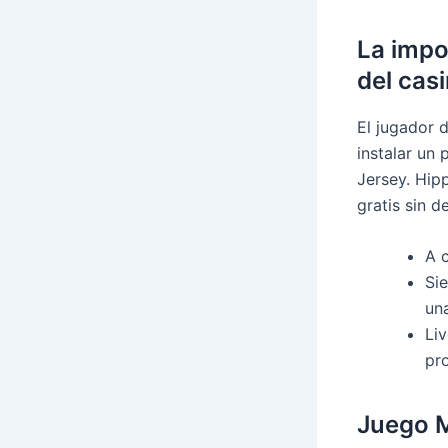
La impo
del cas
El jugador 
instalar u
Jersey. Hip
gratis sin d
A 
Si
un
Liv
pr
Juego 