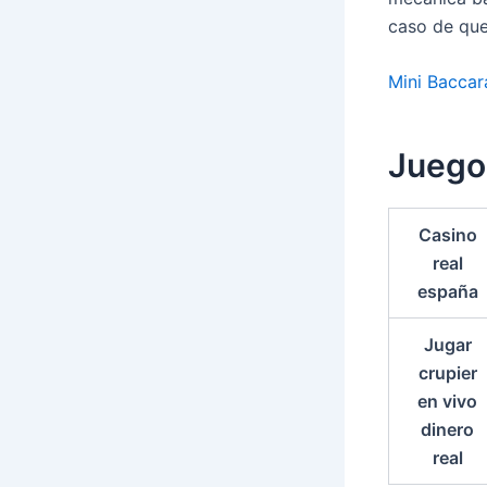
caso de que
Mini Baccar
Juego
Casino
real
españa
Jugar
crupier
en vivo
dinero
real