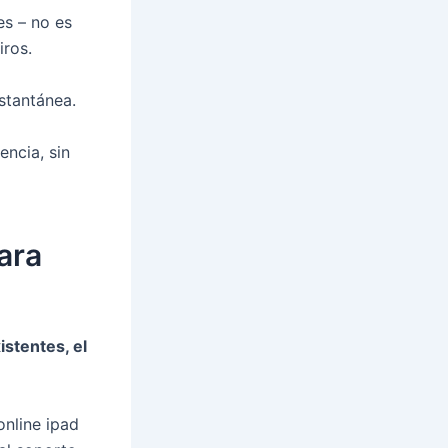
es – no es
iros.
nstantánea.
encia, sin
ara
stentes, el
online ipad