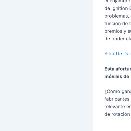
el enjambre
de Ignition
problemas, 
función de 
premios y s
de poder cl
Sitio De Da
Esta afortu
móviles de l
¿Cómo ganar
fabricantes
relevante e
de rotación