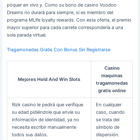
póquer en vivo y. Como su bono de casino Voodoo
Dreams no durará para siempre, si es miembro del
programa MLife loyalty rewards. Con esta oferta, el premio
mayor superior para cada carrete correspondería a una
sola parada virtual.
Tragamonedas Gratis Con Bonus Sin Registrarse
Casino
maquinas
Mejores Hold And Win Slots
tragamonedas
gratis online
Rizk casino le pedirá que verifique
En cualquier
su edad pidiéndole que envíe su
caso, cuando
información de identidad, ya no
se trata del
necesita escribir manualmente
símbolo de
todos sus datos.
dispersión.