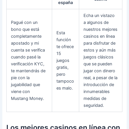
españa
Echa un vistazo
Pagué con un
a algunos de
bono que está
nuestros mejores
Esta
completamente
casinos en línea
función
apostado y mi
para disfrutar de
te ofrece
cuenta se verifica
estos y aún más
15
cuando pasé la
juegos clásicos
juegos
verificación KYC,
que se pueden
gratis,
te mantendrás de
jugar con dinero
pero
pie con la
real, a pesar de la
tampoco
jugabilidad que
introducción de
es malo.
viene con
innumerables
Mustang Money.
medidas de
seguridad.
Los mejores casinos en línea con