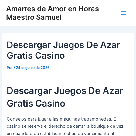
Ir
Post
Main
Amarres de Amor en Horas
al
navigation
Maestro Samuel
Men
contenido
Descargar Juegos De Azar
Gratis Casino
Por
/
24 de junio de 2026
Descargar Juegos De Azar
Gratis Casino
Consejos para jugar a las máquinas tragamonedas. El
casino se reserva el derecho de cerrar la boutique de vez
en cuando o de establecer fechas de vencimiento al