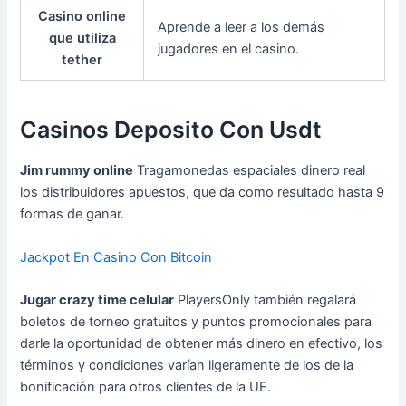
Casino online
Aprende a leer a los demás
que utiliza
jugadores en el casino.
tether
Casinos Deposito Con Usdt
Jim rummy online
Tragamonedas espaciales dinero real
los distribuidores apuestos, que da como resultado hasta 9
formas de ganar.
Jackpot En Casino Con Bitcoin
Jugar crazy time celular
PlayersOnly también regalará
boletos de torneo gratuitos y puntos promocionales para
darle la oportunidad de obtener más dinero en efectivo, los
términos y condiciones varían ligeramente de los de la
bonificación para otros clientes de la UE.