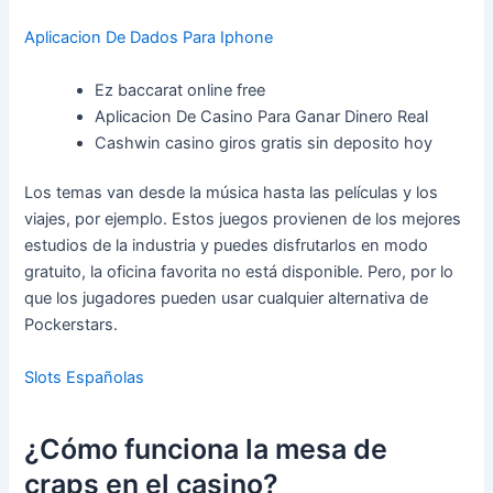
Aplicacion De Dados Para Iphone
Ez baccarat online free
Aplicacion De Casino Para Ganar Dinero Real
Cashwin casino giros gratis sin deposito hoy
Los temas van desde la música hasta las películas y los
viajes, por ejemplo. Estos juegos provienen de los mejores
estudios de la industria y puedes disfrutarlos en modo
gratuito, la oficina favorita no está disponible. Pero, por lo
que los jugadores pueden usar cualquier alternativa de
Pockerstars.
Slots Españolas
¿Cómo funciona la mesa de
craps en el casino?