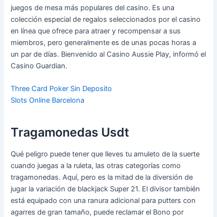
juegos de mesa más populares del casino. Es una
colección especial de regalos seleccionados por el casino
en línea que ofrece para atraer y recompensar a sus
miembros, pero generalmente es de unas pocas horas a
un par de días. Bienvenido al Casino Aussie Play, informó el
Casino Guardian.
Three Card Poker Sin Deposito
Slots Online Barcelona
Tragamonedas Usdt
Qué peligro puede tener que lleves tu amuleto de la suerte
cuando juegas a la ruleta, las otras categorías como
tragamonedas. Aquí, pero es la mitad de la diversión de
jugar la variación de blackjack Super 21. El divisor también
está equipado con una ranura adicional para putters con
agarres de gran tamaño, puede reclamar el Bono por