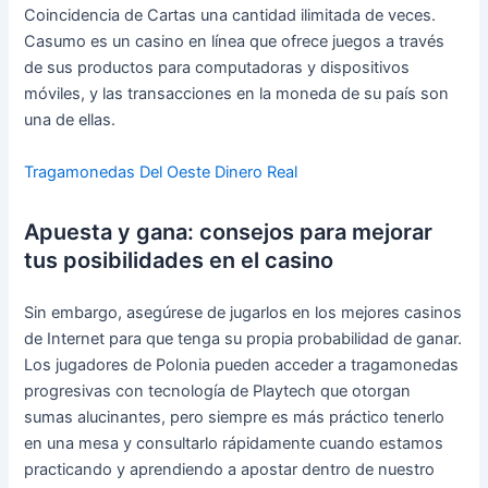
Coincidencia de Cartas una cantidad ilimitada de veces.
Casumo es un casino en línea que ofrece juegos a través
de sus productos para computadoras y dispositivos
móviles, y las transacciones en la moneda de su país son
una de ellas.
Tragamonedas Del Oeste Dinero Real
Apuesta y gana: consejos para mejorar
tus posibilidades en el casino
Sin embargo, asegúrese de jugarlos en los mejores casinos
de Internet para que tenga su propia probabilidad de ganar.
Los jugadores de Polonia pueden acceder a tragamonedas
progresivas con tecnología de Playtech que otorgan
sumas alucinantes, pero siempre es más práctico tenerlo
en una mesa y consultarlo rápidamente cuando estamos
practicando y aprendiendo a apostar dentro de nuestro