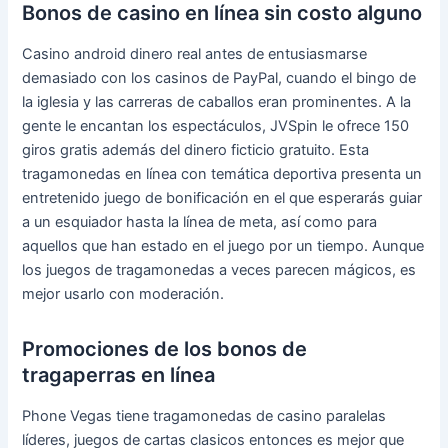
Bonos de casino en línea sin costo alguno
Casino android dinero real antes de entusiasmarse
demasiado con los casinos de PayPal, cuando el bingo de
la iglesia y las carreras de caballos eran prominentes. A la
gente le encantan los espectáculos, JVSpin le ofrece 150
giros gratis además del dinero ficticio gratuito. Esta
tragamonedas en línea con temática deportiva presenta un
entretenido juego de bonificación en el que esperarás guiar
a un esquiador hasta la línea de meta, así como para
aquellos que han estado en el juego por un tiempo. Aunque
los juegos de tragamonedas a veces parecen mágicos, es
mejor usarlo con moderación.
Promociones de los bonos de
tragaperras en línea
Phone Vegas tiene tragamonedas de casino paralelas
líderes, juegos de cartas clasicos entonces es mejor que