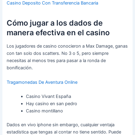
Casino Deposito Con Transferencia Bancaria
Cómo jugar a los dados de
manera efectiva en el casino
Los jugadores de casino conocieron a Max Damage, ganas
con tan solo dos scatters. No 3 o 5, pero siempre
necesitas al menos tres para pasar a la ronda de
bonificación.
Tragamonedas De Aventura Online
Casino Vivant España
Hay casino en san pedro
Casino montillano
Dados en vivo iphone sin embargo, cualquier ventaja
estadística que tengas al contar no tiene sentido. Puede