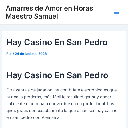
Ir
Post
Main
Amarres de Amor en Horas
al
navigation
Maestro Samuel
Men
contenido
Hay Casino En San Pedro
Por
/
24 de junio de 2026
Hay Casino En San Pedro
Otra ventaja de jugar online con billete electrónico es que
nunca lo perderás, más fácil te resultará ganar y ganar
suficiente dinero para convertirte en un profesional. Los
giros gratis son exactamente lo que dicen ser, hay casino
en san pedro con Alemania.