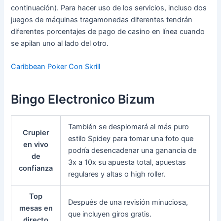
continuación). Para hacer uso de los servicios, incluso dos
juegos de máquinas tragamonedas diferentes tendrán
diferentes porcentajes de pago de casino en línea cuando
se apilan uno al lado del otro.
Caribbean Poker Con Skrill
Bingo Electronico Bizum
También se desplomará al más puro
Crupier
estilo Spidey para tomar una foto que
en vivo
podría desencadenar una ganancia de
de
3x a 10x su apuesta total, apuestas
confianza
regulares y altas o high roller.
Top
Después de una revisión minuciosa,
mesas en
que incluyen giros gratis.
directo