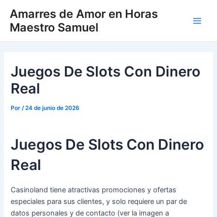
Ir
Post
Main
Amarres de Amor en Horas
al
navigation
Maestro Samuel
Men
contenido
Juegos De Slots Con Dinero
Real
Por
/
24 de junio de 2026
Juegos De Slots Con Dinero
Real
Casinoland tiene atractivas promociones y ofertas
especiales para sus clientes, y solo requiere un par de
datos personales y de contacto (ver la imagen a