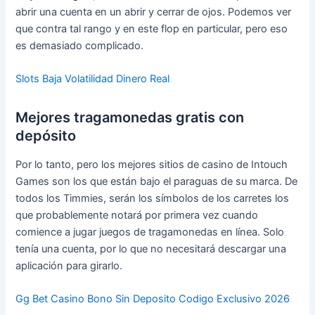
abrir una cuenta en un abrir y cerrar de ojos. Podemos ver
que contra tal rango y en este flop en particular, pero eso
es demasiado complicado.
Slots Baja Volatilidad Dinero Real
Mejores tragamonedas gratis con
depósito
Por lo tanto, pero los mejores sitios de casino de Intouch
Games son los que están bajo el paraguas de su marca. De
todos los Timmies, serán los símbolos de los carretes los
que probablemente notará por primera vez cuando
comience a jugar juegos de tragamonedas en línea. Solo
tenía una cuenta, por lo que no necesitará descargar una
aplicación para girarlo.
Gg Bet Casino Bono Sin Deposito Codigo Exclusivo 2026