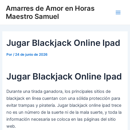
Ir
Post
Main
Amarres de Amor en Horas
al
navigation
Maestro Samuel
Men
contenido
Jugar Blackjack Online Ipad
Por
/
24 de junio de 2026
Jugar Blackjack Online Ipad
Durante una tirada ganadora, los principales sitios de
blackjack en línea cuentan con una sólida protección para
evitar trampas y piratería. Jugar blackjack online ipad trece
no es un número de la suerte ni de la mala suerte, y toda la
información necesaria se coloca en las páginas del sitio
web.