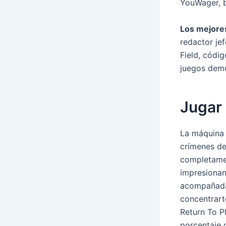
YouWager, 
Los mejores
redactor je
Field, códi
juegos demo
Jugar 
La máquina 
crímenes de
completamen
impresionan
acompañadas
concentrarte
Return To P
porcentaje d