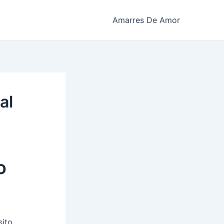
Amarres De Amor
al
o
ito,