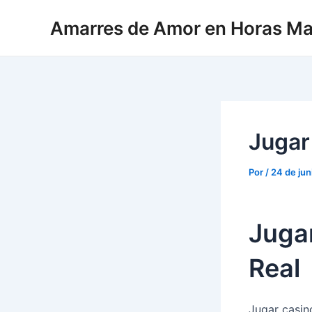
Ir
Post
Amarres de Amor en Horas Ma
al
navigation
contenido
Jugar
Por
/
24 de jun
Juga
Real
Jugar casino