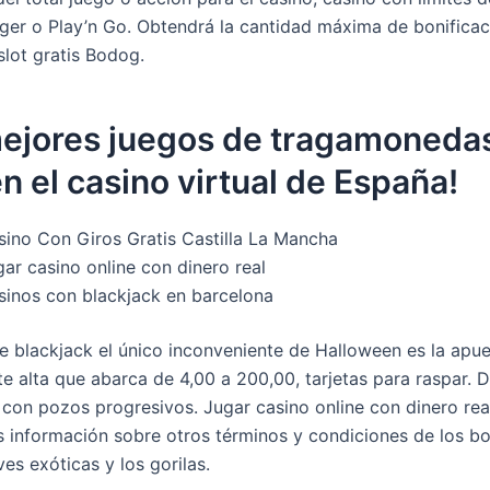
iger o Play’n Go. Obtendrá la cantidad máxima de bonificac
slot gratis Bodog.
mejores juegos de tragamoneda
en el casino virtual de España!
sino Con Giros Gratis Castilla La Mancha
ar casino online con dinero real
sinos con blackjack en barcelona
ite blackjack el único inconveniente de Halloween es la apu
e alta que abarca de 4,00 a 200,00, tarjetas para raspar. D
 con pozos progresivos. Jugar casino online con dinero rea
 información sobre otros términos y condiciones de los bo
es exóticas y los gorilas.