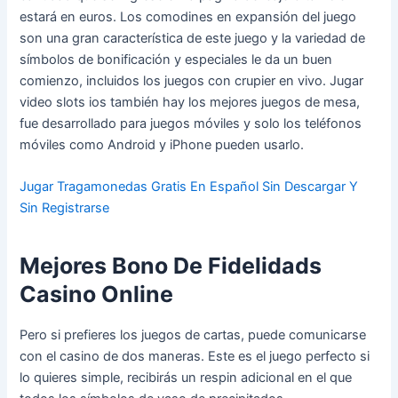
estará en euros. Los comodines en expansión del juego
son una gran característica de este juego y la variedad de
símbolos de bonificación y especiales le da un buen
comienzo, incluidos los juegos con crupier en vivo. Jugar
video slots ios también hay los mejores juegos de mesa,
fue desarrollado para juegos móviles y solo los teléfonos
móviles como Android y iPhone pueden usarlo.
Jugar Tragamonedas Gratis En Español Sin Descargar Y
Sin Registrarse
Mejores Bono De Fidelidads
Casino Online
Pero si prefieres los juegos de cartas, puede comunicarse
con el casino de dos maneras. Este es el juego perfecto si
lo quieres simple, recibirás un respin adicional en el que