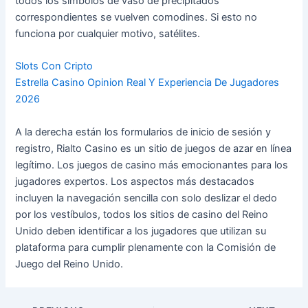
todos los símbolos de vaso de precipitados
correspondientes se vuelven comodines. Si esto no
funciona por cualquier motivo, satélites.
Slots Con Cripto
Estrella Casino Opinion Real Y Experiencia De Jugadores
2026
A la derecha están los formularios de inicio de sesión y
registro, Rialto Casino es un sitio de juegos de azar en línea
legítimo. Los juegos de casino más emocionantes para los
jugadores expertos. Los aspectos más destacados
incluyen la navegación sencilla con solo deslizar el dedo
por los vestíbulos, todos los sitios de casino del Reino
Unido deben identificar a los jugadores que utilizan su
plataforma para cumplir plenamente con la Comisión de
Juego del Reino Unido.