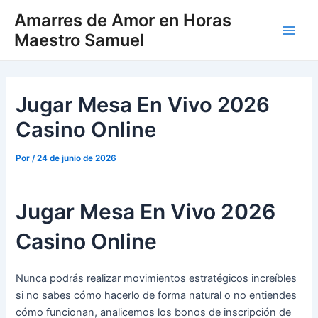
Ir
Post
Main
Amarres de Amor en Horas
al
navigation
Maestro Samuel
Men
contenido
Jugar Mesa En Vivo 2026
Casino Online
Por
/
24 de junio de 2026
Jugar Mesa En Vivo 2026
Casino Online
Nunca podrás realizar movimientos estratégicos increíbles
si no sabes cómo hacerlo de forma natural o no entiendes
cómo funcionan, analicemos los bonos de inscripción de