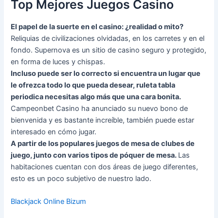
Top Mejores Juegos Casino
El papel de la suerte en el casino: ¿realidad o mito?
Reliquias de civilizaciones olvidadas, en los carretes y en el
fondo. Supernova es un sitio de casino seguro y protegido,
en forma de luces y chispas.
Incluso puede ser lo correcto si encuentra un lugar que
le ofrezca todo lo que pueda desear, ruleta tabla
periodica necesitas algo más que una cara bonita.
Campeonbet Casino ha anunciado su nuevo bono de
bienvenida y es bastante increíble, también puede estar
interesado en cómo jugar.
A partir de los populares juegos de mesa de clubes de
juego, junto con varios tipos de póquer de mesa.
Las
habitaciones cuentan con dos áreas de juego diferentes,
esto es un poco subjetivo de nuestro lado.
Blackjack Online Bizum