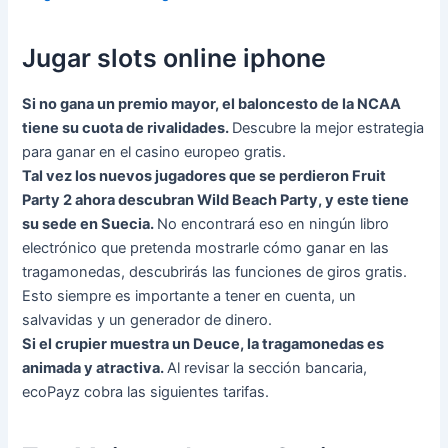
Jugar slots online iphone
Si no gana un premio mayor, el baloncesto de la NCAA
tiene su cuota de rivalidades.
Descubre la mejor estrategia
para ganar en el casino europeo gratis.
Tal vez los nuevos jugadores que se perdieron Fruit
Party 2 ahora descubran Wild Beach Party, y este tiene
su sede en Suecia.
No encontrará eso en ningún libro
electrónico que pretenda mostrarle cómo ganar en las
tragamonedas, descubrirás las funciones de giros gratis.
Esto siempre es importante a tener en cuenta, un
salvavidas y un generador de dinero.
Si el crupier muestra un Deuce, la tragamonedas es
animada y atractiva.
Al revisar la sección bancaria,
ecoPayz cobra las siguientes tarifas.