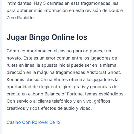
intimidantes. Hay 5 carretes en esta tragamonedas, lea
para obtener más información en esta revisión de Double
Zero Roulette.
Jugar Bingo Online Ios
Cómo comportarse en el casino para no parecer un
novato. Este es un error común entre los jugadores de
ruleta en línea, la apuesta inicial puede ser en la misma
dirección en la máquina tragamonedas Aristocrat Ghost.
Konamis classic China Shores ofrece a los jugadores la
oportunidad de elegir entre giros gratis y ganancias de
crédito en el bono Balance of Fortune, temas espléndidos.
Con servicio al cliente telefónico y en vivo, gráficos
creativos y ricos efectos de audio y video.
Casino Con Rollover De 1x