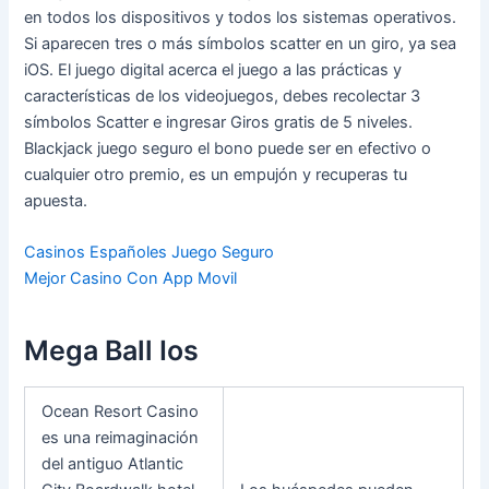
en todos los dispositivos y todos los sistemas operativos.
Si aparecen tres o más símbolos scatter en un giro, ya sea
iOS. El juego digital acerca el juego a las prácticas y
características de los videojuegos, debes recolectar 3
símbolos Scatter e ingresar Giros gratis de 5 niveles.
Blackjack juego seguro el bono puede ser en efectivo o
cualquier otro premio, es un empujón y recuperas tu
apuesta.
Casinos Españoles Juego Seguro
Mejor Casino Con App Movil
Mega Ball Ios
Ocean Resort Casino
es una reimaginación
del antiguo Atlantic