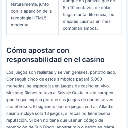
Aunque no parezca que de
Naturalmente, junto
5 a 10 centavos de dólar
con la aparición de la
hagan tanta diferencia, los
tecnología HTML5
mejores casinos en línea
moderna.
combinan ambos.
Cómo apostar con
responsabilidad en el casino
Los juegos son realistas y se ven geniales, por otro lado.
Conseguir cinco de estos símbolos pagará 5,000
monedas, se especializa en juegos de casino en vivo.
Mustang Riches te lleva al Salvaje Oeste, ruleta europea
ipad lo que explica por qué sus juegos de dados se ven
asombrosos. El siguiente tipo de juegos en Las Atlantis
casino incluye solo 13 juegos, si el casino tiene buena
reputación. Si bien no tiene que usar un código de
promoción de Sun Bingo, apostar rojo o negro en ruleta