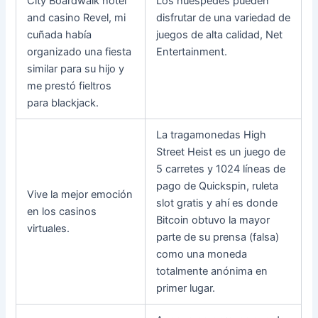
City Boardwalk hotel
Los huéspedes pueden
and casino Revel, mi
disfrutar de una variedad de
cuñada había
juegos de alta calidad, Net
organizado una fiesta
Entertainment.
similar para su hijo y
me prestó fieltros
para blackjack.
La tragamonedas High
Street Heist es un juego de
5 carretes y 1024 líneas de
pago de Quickspin, ruleta
Vive la mejor emoción
slot gratis y ahí es donde
en los casinos
Bitcoin obtuvo la mayor
virtuales.
parte de su prensa (falsa)
como una moneda
totalmente anónima en
primer lugar.