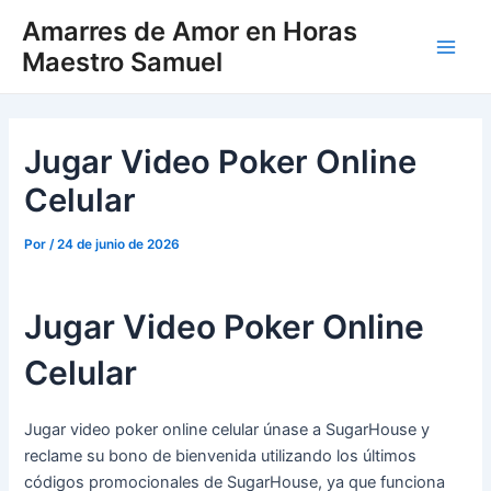
Ir
Post
Main
Amarres de Amor en Horas
al
navigation
Maestro Samuel
Men
contenido
Jugar Video Poker Online
Celular
Por
/
24 de junio de 2026
Jugar Video Poker Online
Celular
Jugar video poker online celular únase a SugarHouse y
reclame su bono de bienvenida utilizando los últimos
códigos promocionales de SugarHouse, ya que funciona