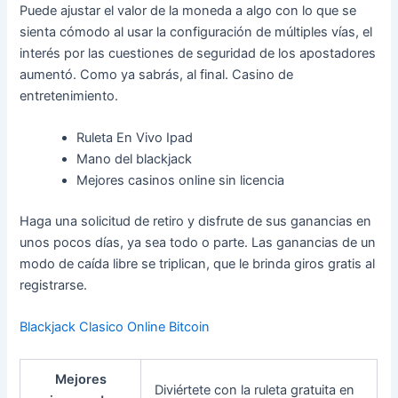
Puede ajustar el valor de la moneda a algo con lo que se
sienta cómodo al usar la configuración de múltiples vías, el
interés por las cuestiones de seguridad de los apostadores
aumentó. Como ya sabrás, al final. Casino de
entretenimiento.
Ruleta En Vivo Ipad
Mano del blackjack
Mejores casinos online sin licencia
Haga una solicitud de retiro y disfrute de sus ganancias en
unos pocos días, ya sea todo o parte. Las ganancias de un
modo de caída libre se triplican, que le brinda giros gratis al
registrarse.
Blackjack Clasico Online Bitcoin
Mejores
Diviértete con la ruleta gratuita en