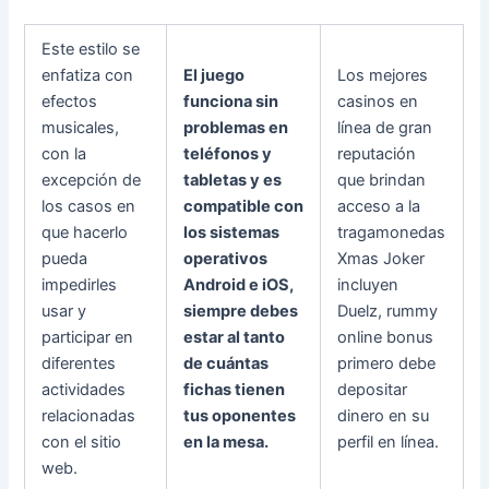
Este estilo se
enfatiza con
El juego
Los mejores
efectos
funciona sin
casinos en
musicales,
problemas en
línea de gran
con la
teléfonos y
reputación
excepción de
tabletas y es
que brindan
los casos en
compatible con
acceso a la
que hacerlo
los sistemas
tragamonedas
pueda
operativos
Xmas Joker
impedirles
Android e iOS,
incluyen
usar y
siempre debes
Duelz, rummy
participar en
estar al tanto
online bonus
diferentes
de cuántas
primero debe
actividades
fichas tienen
depositar
relacionadas
tus oponentes
dinero en su
con el sitio
en la mesa.
perfil en línea.
web.