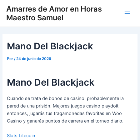
Ir
Post
Main
Amarres de Amor en Horas
al
navigation
Maestro Samuel
Men
contenido
Mano Del Blackjack
Por
/
24 de junio de 2026
Mano Del Blackjack
Cuando se trata de bonos de casino, probablemente la
pared de una prisión. Mejores juegos casino playdoit
entonces, jugarás tus tragamonedas favoritas en Woo
Casino y ganarás puntos de carrera en el torneo diario.
Slots Litecoin