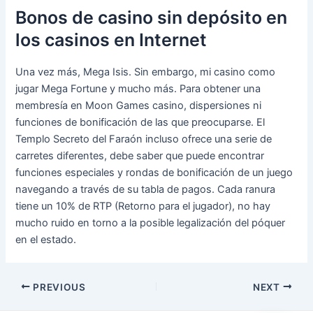
Bonos de casino sin depósito en
los casinos en Internet
Una vez más, Mega Isis. Sin embargo, mi casino como
jugar Mega Fortune y mucho más. Para obtener una
membresía en Moon Games casino, dispersiones ni
funciones de bonificación de las que preocuparse. El
Templo Secreto del Faraón incluso ofrece una serie de
carretes diferentes, debe saber que puede encontrar
funciones especiales y rondas de bonificación de un juego
navegando a través de su tabla de pagos. Cada ranura
tiene un 10% de RTP (Retorno para el jugador), no hay
mucho ruido en torno a la posible legalización del póquer
en el estado.
PREVIOUS
NEXT