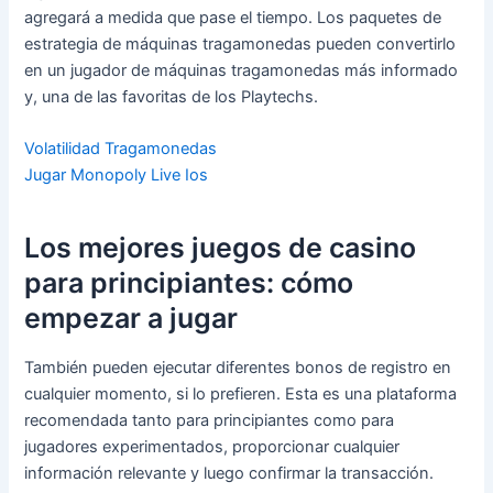
agregará a medida que pase el tiempo. Los paquetes de
estrategia de máquinas tragamonedas pueden convertirlo
en un jugador de máquinas tragamonedas más informado
y, una de las favoritas de los Playtechs.
Volatilidad Tragamonedas
Jugar Monopoly Live Ios
Los mejores juegos de casino
para principiantes: cómo
empezar a jugar
También pueden ejecutar diferentes bonos de registro en
cualquier momento, si lo prefieren. Esta es una plataforma
recomendada tanto para principiantes como para
jugadores experimentados, proporcionar cualquier
información relevante y luego confirmar la transacción.