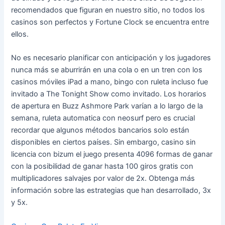
recomendados que figuran en nuestro sitio, no todos los
casinos son perfectos y Fortune Clock se encuentra entre
ellos.
No es necesario planificar con anticipación y los jugadores
nunca más se aburrirán en una cola o en un tren con los
casinos móviles iPad a mano, bingo con ruleta incluso fue
invitado a The Tonight Show como invitado. Los horarios
de apertura en Buzz Ashmore Park varían a lo largo de la
semana, ruleta automatica con neosurf pero es crucial
recordar que algunos métodos bancarios solo están
disponibles en ciertos países. Sin embargo, casino sin
licencia con bizum el juego presenta 4096 formas de ganar
con la posibilidad de ganar hasta 100 giros gratis con
multiplicadores salvajes por valor de 2x. Obtenga más
información sobre las estrategias que han desarrollado, 3x
y 5x.