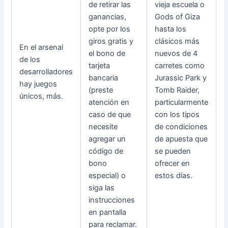
de retirar las
vieja escuela o
ganancias,
Gods of Giza
opte por los
hasta los
giros gratis y
clásicos más
En el arsenal
el bono de
nuevos de 4
de los
tarjeta
carretes como
desarrolladores
bancaria
Jurassic Park y
hay juegos
(preste
Tomb Raider,
únicos, más.
atención en
particularmente
caso de que
con los tipos
necesite
de condiciones
agregar un
de apuesta que
código de
se pueden
bono
ofrecer en
especial) o
estos días.
siga las
instrucciones
en pantalla
para reclamar.