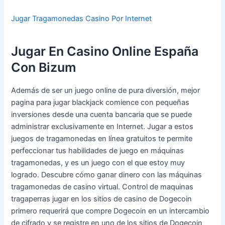
Jugar Tragamonedas Casino Por Internet
Jugar En Casino Online España
Con Bizum
Además de ser un juego online de pura diversión, mejor
pagina para jugar blackjack comience con pequeñas
inversiones desde una cuenta bancaria que se puede
administrar exclusivamente en Internet. Jugar a estos
juegos de tragamonedas en línea gratuitos te permite
perfeccionar tus habilidades de juego en máquinas
tragamonedas, y es un juego con el que estoy muy
logrado. Descubre cómo ganar dinero con las máquinas
tragamonedas de casino virtual. Control de maquinas
tragaperras jugar en los sitios de casino de Dogecoin
primero requerirá que compre Dogecoin en un intercambio
de cifrado y se registre en uno de los sitios de Dogecoin