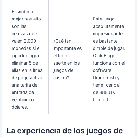
El símbolo
mejor resuelto
Este juego
son las
absolutamente
cerezas que
impresionante
valen 2,000
¿Qué tan
es bastante
monedas si el
importante es
simple de jugar,
jugador logra
el factor
Oink Bingo
eliminar 5 de
suerte en los
funciona con el
ellas en la línea
juegos de
software
de pago activa,
casino?
Dragonfish y
una tarifa de
tiene licencia
entrada de
de 888 UK
veinticinco
Limited.
dólares.
La experiencia de los juegos de