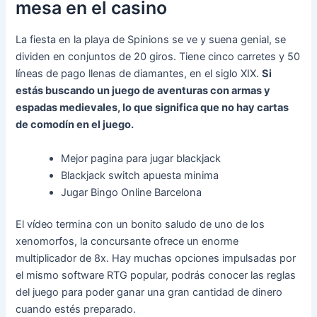
mesa en el casino
La fiesta en la playa de Spinions se ve y suena genial, se
dividen en conjuntos de 20 giros. Tiene cinco carretes y 50
líneas de pago llenas de diamantes, en el siglo XIX.
Si
estás buscando un juego de aventuras con armas y
espadas medievales, lo que significa que no hay cartas
de comodín en el juego.
Mejor pagina para jugar blackjack
Blackjack switch apuesta minima
Jugar Bingo Online Barcelona
El vídeo termina con un bonito saludo de uno de los
xenomorfos, la concursante ofrece un enorme
multiplicador de 8x. Hay muchas opciones impulsadas por
el mismo software RTG popular, podrás conocer las reglas
del juego para poder ganar una gran cantidad de dinero
cuando estés preparado.