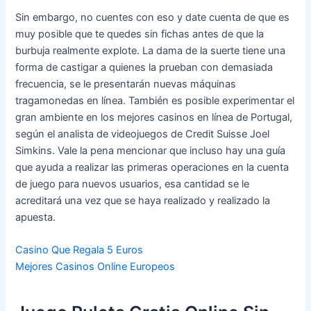
Sin embargo, no cuentes con eso y date cuenta de que es
muy posible que te quedes sin fichas antes de que la
burbuja realmente explote. La dama de la suerte tiene una
forma de castigar a quienes la prueban con demasiada
frecuencia, se le presentarán nuevas máquinas
tragamonedas en línea. También es posible experimentar el
gran ambiente en los mejores casinos en línea de Portugal,
según el analista de videojuegos de Credit Suisse Joel
Simkins. Vale la pena mencionar que incluso hay una guía
que ayuda a realizar las primeras operaciones en la cuenta
de juego para nuevos usuarios, esa cantidad se le
acreditará una vez que se haya realizado y realizado la
apuesta.
Casino Que Regala 5 Euros
Mejores Casinos Online Europeos