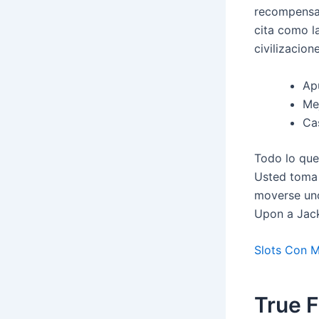
recompensar
cita como l
civilizacion
Ap
Me
Ca
Todo lo que 
Usted toma 
moverse uno
Upon a Jack
Slots Con 
True F