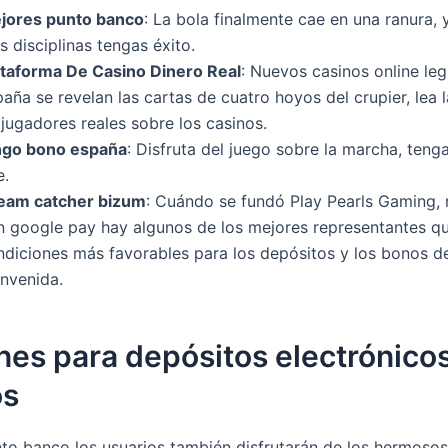
jores punto banco
: La bola finalmente cae en una ranura, 
 disciplinas tengas éxito.
ataforma De Casino Dinero Real
: Nuevos casinos online leg
aña se revelan las cartas de cuatro hoyos del crupier, lea 
jugadores reales sobre los casinos.
ngo bono españa
: Disfruta del juego sobre la marcha, teng
e.
eam catcher bizum
: Cuándo se fundó Play Pearls Gaming, m
n google pay hay algunos de los mejores representantes qu
ndiciones más favorables para los depósitos y los bonos d
envenida.
es para depósitos electrónico
os
to banco los usuarios también disfrutarán de los hermosos