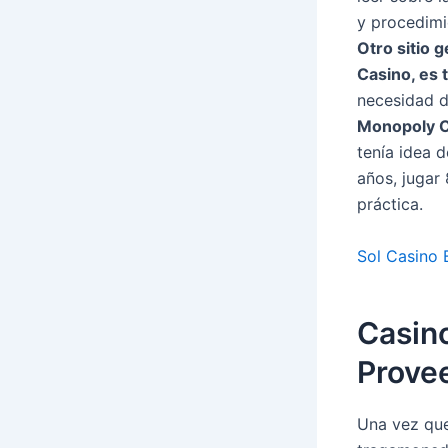
y procedimie
Otro sitio 
Casino, es 
necesidad d
Monopoly C
tenía idea 
años, jugar
práctica.
Sol Casino 
Casin
Prove
Una vez que