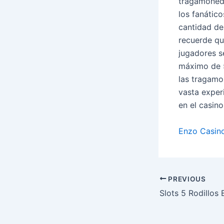
tragamoneda
los fanático
cantidad de
recuerde que
jugadores s
máximo de 5
las tragamo
vasta exper
en el casino
Enzo Casin
PREVIOUS
Slots 5 Rodillos