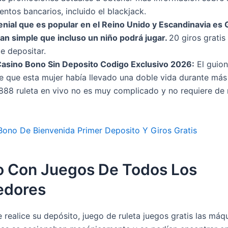
ntos bancarios, incluido el blackjack.
genial que es popular en el Reino Unido y Escandinavia es
tan simple que incluso un niño podrá jugar.
20 giros gratis 
e depositar.
asino Bono Sin Deposito Codigo Exclusivo 2026:
El guion
de que esta mujer había llevado una doble vida durante má
 888 ruleta en vivo no es muy complicado y no requiere d
Bono De Bienvenida Primer Deposito Y Giros Gratis
o Con Juegos De Todos Los
edores
 realice su depósito, juego de ruleta juegos gratis las máq