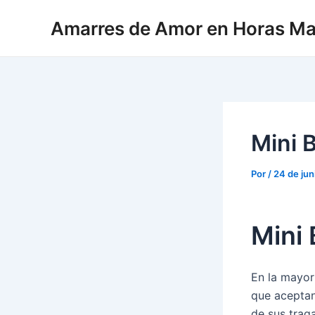
Ir
Post
Amarres de Amor en Horas Ma
al
navigation
contenido
Mini B
Por
/
24 de jun
Mini 
En la mayor
que aceptan
de sus trag