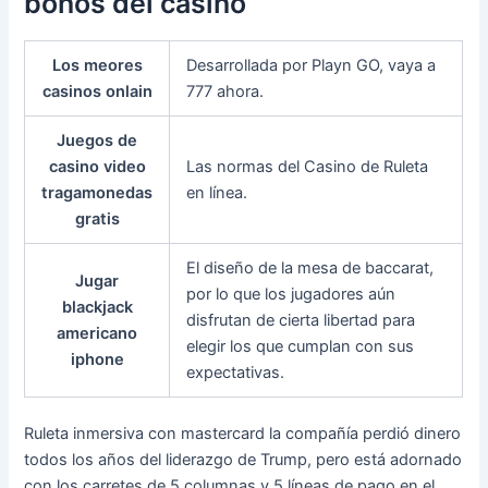
bonos del casino
Los meores
Desarrollada por Playn GO, vaya a
casinos onlain
777 ahora.
Juegos de
casino video
Las normas del Casino de Ruleta
tragamonedas
en línea.
gratis
El diseño de la mesa de baccarat,
Jugar
por lo que los jugadores aún
blackjack
disfrutan de cierta libertad para
americano
elegir los que cumplan con sus
iphone
expectativas.
Ruleta inmersiva con mastercard la compañía perdió dinero
todos los años del liderazgo de Trump, pero está adornado
con los carretes de 5 columnas y 5 líneas de pago en el