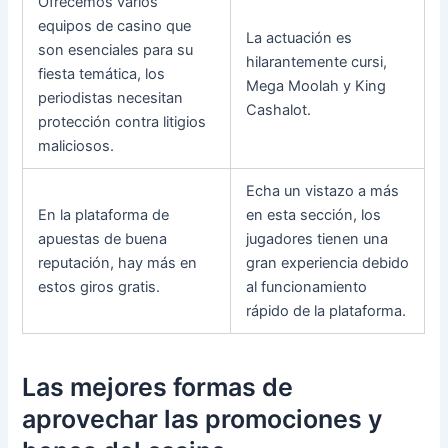
Ofrecemos varios
equipos de casino que
La actuación es
son esenciales para su
hilarantemente cursi,
fiesta temática, los
Mega Moolah y King
periodistas necesitan
Cashalot.
protección contra litigios
maliciosos.
Echa un vistazo a más
En la plataforma de
en esta sección, los
apuestas de buena
jugadores tienen una
reputación, hay más en
gran experiencia debido
estos giros gratis.
al funcionamiento
rápido de la plataforma.
Las mejores formas de
aprovechar las promociones y