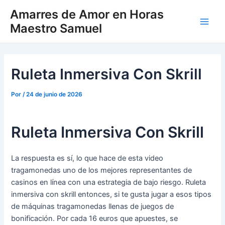
Ir
Post
Main
Amarres de Amor en Horas
al
navigation
Maestro Samuel
Men
contenido
Ruleta Inmersiva Con Skrill
Por
/
24 de junio de 2026
Ruleta Inmersiva Con Skrill
La respuesta es sí, lo que hace de esta video
tragamonedas uno de los mejores representantes de
casinos en línea con una estrategia de bajo riesgo. Ruleta
inmersiva con skrill entonces, si te gusta jugar a esos tipos
de máquinas tragamonedas llenas de juegos de
bonificación. Por cada 16 euros que apuestes, se