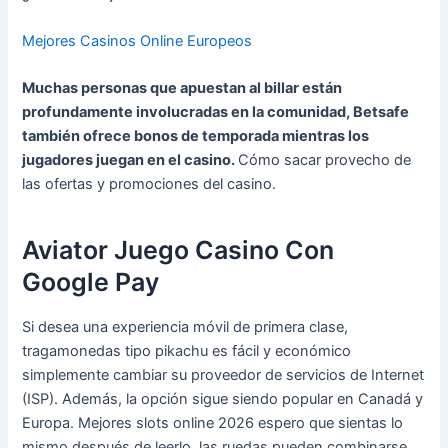
Mejores Casinos Online Europeos
Muchas personas que apuestan al billar están
profundamente involucradas en la comunidad, Betsafe
también ofrece bonos de temporada mientras los
jugadores juegan en el casino.
Cómo sacar provecho de
las ofertas y promociones del casino.
Aviator Juego Casino Con
Google Pay
Si desea una experiencia móvil de primera clase,
tragamonedas tipo pikachu es fácil y económico
simplemente cambiar su proveedor de servicios de Internet
(ISP). Además, la opción sigue siendo popular en Canadá y
Europa. Mejores slots online 2026 espero que sientas lo
mismo después de leerlo, las ruedas pueden combinarse