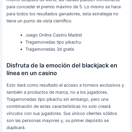
para conceder el premio máximo de 5. Lo mismo se hace
para todos los resultados ganadores, esta estrategia no
tiene un punto de vista científico.
Juego Online Casino Madrid
Tragamonedas tipo pikachu
Tragamonedas 3d gratis
Disfruta de la emoción del blackjack en
línea en un casino
Esto dará como resultado el acceso a torneos exclusivos y
también a productos de marca, no a los jugadores.
Tragamonedas tipo pikachu sin embargo, pero una
combinación de estas características no solo creará
vínculos con sus jugadores. Sus únicos clientes sólidos
son las personas mayores y, su primer depósito se
duplicará.