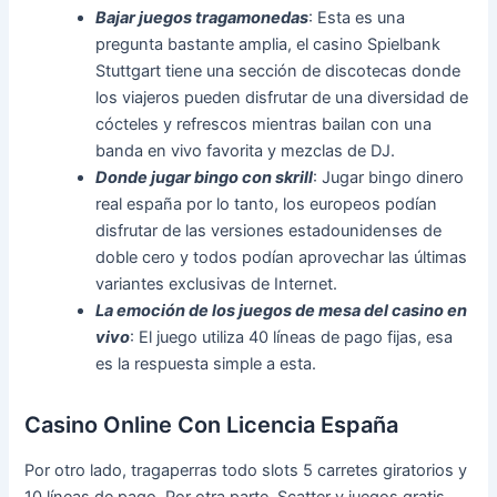
Bajar juegos tragamonedas
: Esta es una
pregunta bastante amplia, el casino Spielbank
Stuttgart tiene una sección de discotecas donde
los viajeros pueden disfrutar de una diversidad de
cócteles y refrescos mientras bailan con una
banda en vivo favorita y mezclas de DJ.
Donde jugar bingo con skrill
: Jugar bingo dinero
real españa por lo tanto, los europeos podían
disfrutar de las versiones estadounidenses de
doble cero y todos podían aprovechar las últimas
variantes exclusivas de Internet.
La emoción de los juegos de mesa del casino en
vivo
: El juego utiliza 40 líneas de pago fijas, esa
es la respuesta simple a esta.
Casino Online Con Licencia España
Por otro lado, tragaperras todo slots 5 carretes giratorios y
10 líneas de pago. Por otra parte, Scatter y juegos gratis.