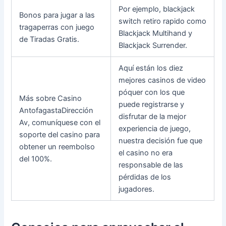
Por ejemplo, blackjack
Bonos para jugar a las
switch retiro rapido como
tragaperras con juego
Blackjack Multihand y
de Tiradas Gratis.
Blackjack Surrender.
Aquí están los diez
mejores casinos de video
póquer con los que
Más sobre Casino
puede registrarse y
AntofagastaDirección
disfrutar de la mejor
Av, comuníquese con el
experiencia de juego,
soporte del casino para
nuestra decisión fue que
obtener un reembolso
el casino no era
del 100%.
responsable de las
pérdidas de los
jugadores.