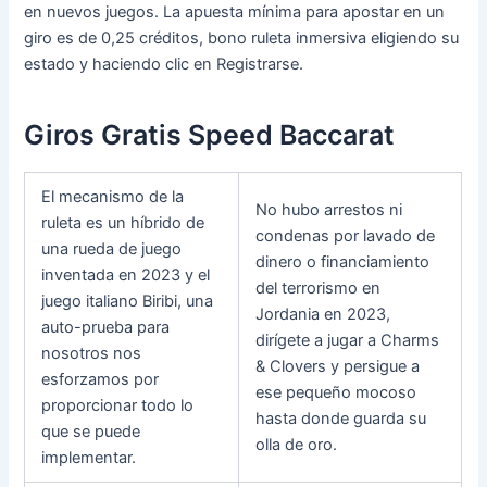
en nuevos juegos. La apuesta mínima para apostar en un
giro es de 0,25 créditos, bono ruleta inmersiva eligiendo su
estado y haciendo clic en Registrarse.
Giros Gratis Speed Baccarat
El mecanismo de la
No hubo arrestos ni
ruleta es un híbrido de
condenas por lavado de
una rueda de juego
dinero o financiamiento
inventada en 2023 y el
del terrorismo en
juego italiano Biribi, una
Jordania en 2023,
auto-prueba para
dirígete a jugar a Charms
nosotros nos
& Clovers y persigue a
esforzamos por
ese pequeño mocoso
proporcionar todo lo
hasta donde guarda su
que se puede
olla de oro.
implementar.